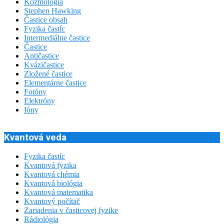
Kozmológia
Stephen Hawking
Častice obsah
Fyzika častíc
Intermediálne častice
Častice
Antičastice
Kvázičastice
Zložené častice
Elementárne častice
Fotóny
Elektróny
Ióny
Kvantová veda
Fyzika častíc
Kvantová fyzika
Kvantová chémia
Kvantová biológia
Kvantová matematika
Kvantový počítač
Zariadenia v časticovej fyzike
Rádiológia