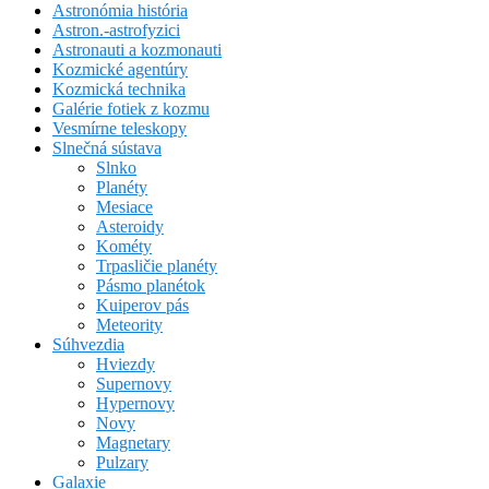
Astronómia história
Astron.-astrofyzici
Astronauti a kozmonauti
Kozmické agentúry
Kozmická technika
Galérie fotiek z kozmu
Vesmírne teleskopy
Slnečná sústava
Slnko
Planéty
Mesiace
Asteroidy
Kométy
Trpasličie planéty
Pásmo planétok
Kuiperov pás
Meteority
Súhvezdia
Hviezdy
Supernovy
Hypernovy
Novy
Magnetary
Pulzary
Galaxie