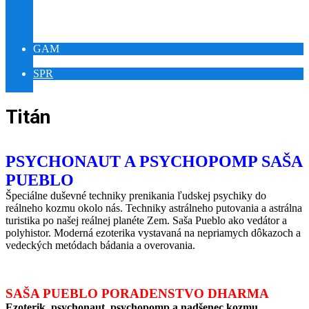
YOUTUBE RELAX PUEBLO
YOUTUBE ŠAMAN PUEBLO
VÝSTAVA SLNOVRAT
GAM
GAMES WORLD IQ
SPR
MEDITATION WORLD REIKI
Titán
PSYCHONAUT A PSYCHOPOMP SAŠA
PUEBLO
Špeciálne duševné techniky prenikania ľudskej psychiky do
reálneho kozmu okolo nás. Techniky astrálneho putovania a astrálna
turistika po našej reálnej planéte Zem. Saša Pueblo ako vedátor a
polyhistor. Moderná ezoterika vystavaná na nepriamych dôkazoch a
vedeckých metódach bádania a overovania.
SAŠA PUEBLO PORADENSTVO DHARMA
Ezoterik, psychonaut, psychopomp a nadšenec kozmu.