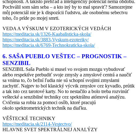
schopnosti. A takisto prehľad a inteligenčný potenciál nemá obdobu.
Pochválil som sám seba – a kto iný by to mal spraviť? Samozrejme
môj potenciál nie je k dispozícii ľudstvu, ale osobnému sebectvu
toho, čo príde po mojej smrti.
VEDA A VÝSKUM V EZOTERICKÝCH VEDÁCH
https://meditacia.sk/1326-Kaabalisticka-skola/
https://meditacia.sk/3883-Vyskum-ezoteriky/
https://meditacia.sk/6769-Technokraticka-skola/
6. SAŠA PUEBLO VEŠTEC – PROGNOSTIK –
SENZIBIL
SENZIBIL Saša Pueblo si musel vo svojom mozgu vybudovať
alebo respektíve prebudiť svoje zmysly a zmyslové centrá a naučiť
sa vníma to, čo bežní ľudia nie sú schopní svojimi zmyslami
zachytiť. Najprv to bol klasický výcvik zmyslov cez kyvadlo, prútik
a tak isto cez tarotové karty. No to nestačilo a bolo treba rozvinúť
veštecké a senzibilné techniky cez spektrálnu atómovú analýzu.
Cvičenia sa robia za pomoci osôb, ktoré pracujú
okolo spektrometrických techník na diaľku.
VĚŠTECKÉ TECHNIKY
https://meditacia.sk/2114-Vestectvo/
HLAVNE SVET SPEKTRÁLNEJ ANALÝZY