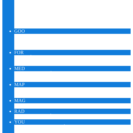
Relax Pueblo Skupina
SPIRIT OUIJA KARMA
BACHOVA RANNÁ ROSA
MeDICINMaN TRANZ – SHAMAN
KABaLa QUaNTuM – SILVA IQ
GOO
GOOMUSIC MONITOR
GOOMEDIC MONITOR
GOOENIGMA MONITOR
FOR
FÓRUM ZDRAVIA DARINA
FÓRUM KORONAVÍRUS
MED
KTO JE SAŠA PUEBLO?
MEDITÁCIA SAŠU PEUBLA
MAP
EZOTERICI NA MAPE
EZOTERICI A TURISTIKA
MAG
ESOTERIKA MAGNUM – CZ
RAD
ONLINE RÁDIO REIKI
YOU
YOUTUBE VIDEÁ DARINA
YOUTUBE ŠTÚDIO SAŠA