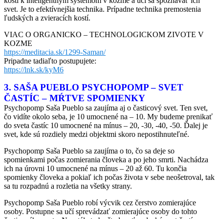
kosti k inteligentným systémom v kozme a učí sa spoznávať ich
svet. Je to efektívnejšia technika. Prípadne technika premostenia
ľudských a zvieracích kostí.
VIAC O ORGANICKO – TECHNOLOGICKOM ZIVOTE V
KOZME
https://meditacia.sk/1299-Saman/
Pripadne tadiaľto postupujete:
https://lnk.sk/kyM6
3. SAŠA PUEBLO PSYCHOPOMP – SVET
ČASTÍC – MŔTVE SPOMIENKY
Psychopomp Saša Pueblo sa zaujíma aj o časticový svet. Ten svet,
čo vidíte okolo seba, je 10 umocnené na – 10. My budeme prenikať
do sveta častíc 10 umocnené na mínus – 20, -30, -40, -50. Ďalej je
svet, kde sú rozdiely medzi objektmi skoro nepostihnuteľné.
Psychopomp Saša Pueblo sa zaujíma o to, čo sa deje so
spomienkami počas zomierania človeka a po jeho smrti. Nachádza
ich na úrovni 10 umocnené na mínus – 20 až 60. Tu končia
spomienky človeka a pokiaľ ich počas života v sebe neošetroval, tak
sa tu rozpadnú a rozletia na všetky strany.
Psychopomp Saša Pueblo robí výcvik cez čerstvo zomierajúce
osoby. Postupne sa učí sprevádzať zomierajúce osoby do tohto