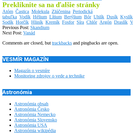
Prekliknite sa na ďalšie stránky
Atóm
Častica
Molekula
Zlúčenina
Periodická
tabuľka
Vodík
Hélium
Lítium
Berýlium
Bór
Uhlík
Dusík
Kyslík
Sodík
Horčík
Hliník
Kremík
Fosfor
Síra
Chlór
Argón
Draslík
V
2013-
Previous Post:
Skandium
12-
Next Post:
Vanád
05
Comments are closed, but
trackbacks
and pingbacks are open.
VESMÍR MAGAZÍN
Magazín o vesmíre
Monitoring zdrojov o vede a technike
Astronómia
Astronómia obsah
Astronómia Česko
Astronómia Nemecko
Astronómia Slovensko
Astronómia USA
Astronómia wikipédia