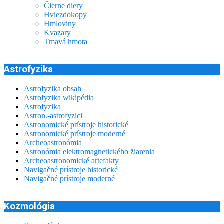
Čierne diery
Hviezdokopy
Hmloviny
Kvazary
Tmavá hmota
Astrofyzika
Astrofyzika obsah
Astrofyzika wikipédia
Astrofyzika
Astron.-astrofyzici
Astronomické prístroje historické
Astronomické prístroje moderné
Archeoastronómia
Astronómia elektromagnetického žiarenia
Archeoastronomické artefakty
Navigačné prístroje historické
Navigačné prístroje moderné
Kozmológia