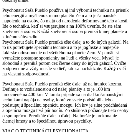
obežnej dráhe.
Psychonaut Saša Pueblo používa aj inú výbornú techniku na prienik
jeho energií a myšlienok mimo planétu Zem a to je šamanské
napojenie na osoby, čo majú od narodenia deformované telo a kosti.
Ide o techniku, keď si vsugerujete a na 100% uveríte, že ste sám
znetvorená osoba. Každá znetvorená osoba preniká k inej planéte a
k inému súhvezdiu.
Psychonaut Saša Pueblo preniká ešte ďalej a to do iných galaxií. Na
to už potrebujete špeciálnu techniku a to je jogínske a najlepšie
fakírske odosobnenie od všetkého na planéte Zem. V pamäti si
vymažete postupne spomienky na ľudí a všetky veci. Myseľ je
slobodná a preniká potom cez čierne diery do iných galaxií. Cvičte
zodpovedne a vždy musíte vedieť, kde sa nachádzate. Každý cvičí
na vlastnú zodpovednosť.
Psychonaut Saša Pueblo preniká ešte ďalej až na hranice kozmu.
Definuje to vzdialenosťou od našej planéty a to je 100 km
umocnené na 400 km. V tomto prípade sa na diaľku šamanskými
technikami napája na osoby, ktoré vo svete podstúpili alebo
podstupujú špeciálnu operáciu mozgu. Ich krv je silne podchladená
a operácia mozgu trvá pár hodín. Zo slušnosti požiadajte tieto osoby
o spoluprácu. Prenikáte ďalej a ďalej. Najhoršie je prekonanie
čiernej hmoty a to špeciálnou úpravou psychiky.
VIAC O TECHNIKÁCH PSYCHONAUTA