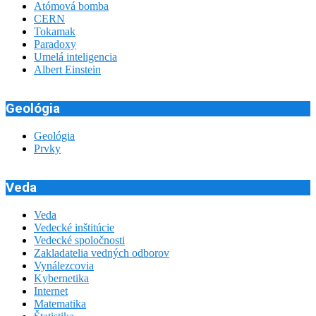
Atómová bomba
CERN
Tokamak
Paradoxy
Umelá inteligencia
Albert Einstein
Geológia
Geológia
Prvky
Veda
Veda
Vedecké inštitúcie
Vedecké spoločnosti
Zakladatelia vedných odborov
Vynálezcovia
Kybernetika
Internet
Matematika