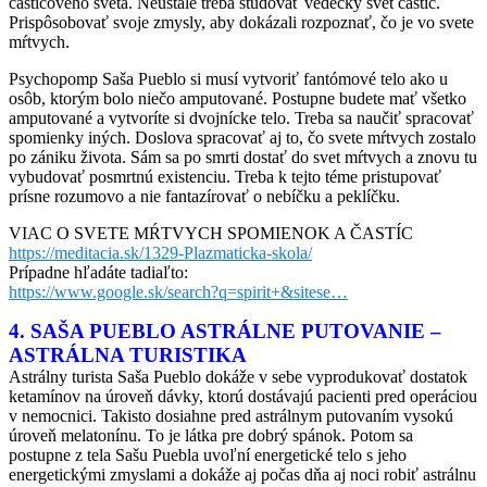
časticového sveta. Neustále treba študovať vedecký svet častíc.
Prispôsobovať svoje zmysly, aby dokázali rozpoznať, čo je vo svete
mŕtvych.
Psychopomp Saša Pueblo si musí vytvoriť fantómové telo ako u
osôb, ktorým bolo niečo amputované. Postupne budete mať všetko
amputované a vytvoríte si dvojnícke telo. Treba sa naučiť spracovať
spomienky iných. Doslova spracovať aj to, čo svete mŕtvych zostalo
po zániku života. Sám sa po smrti dostať do svet mŕtvych a znovu tu
vybudovať posmrtnú existenciu. Treba k tejto téme pristupovať
prísne rozumovo a nie fantazírovať o nebíčku a peklíčku.
VIAC O SVETE MŔTVYCH SPOMIENOK A ČASTÍC
https://meditacia.sk/1329-Plazmaticka-skola/
Prípadne hľadáte tadiaľto:
https://www.google.sk/search?q=spirit+&sitese…
4. SAŠA PUEBLO ASTRÁLNE PUTOVANIE –
ASTRÁLNA TURISTIKA
Astrálny turista Saša Pueblo dokáže v sebe vyprodukovať dostatok
ketamínov na úroveň dávky, ktorú dostávajú pacienti pred operáciou
v nemocnici. Takisto dosiahne pred astrálnym putovaním vysokú
úroveň melatonínu. To je látka pre dobrý spánok. Potom sa
postupne z tela Sašu Puebla uvoľní energetické telo s jeho
energetickými zmyslami a dokáže aj počas dňa aj noci robiť astrálnu