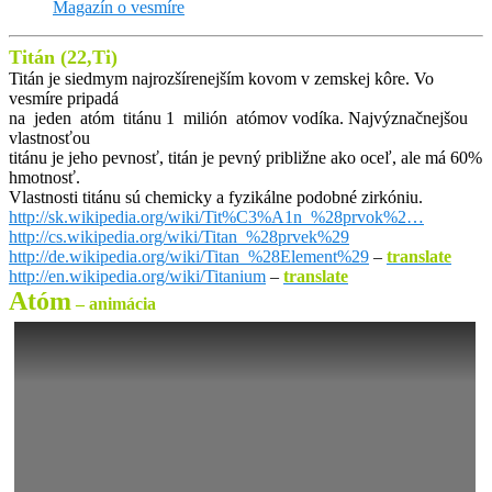
Magazín o vesmíre
Titán (22,Ti)
Titán je siedmym najrozšírenejším kovom v zemskej kôre. Vo
vesmíre pripadá
na jeden atóm titánu 1 milión atómov vodíka. Najvýznačnejšou
vlastnosťou
titánu je jeho pevnosť, titán je pevný približne ako oceľ, ale má 60%
hmotnosť.
Vlastnosti titánu sú chemicky a fyzikálne podobné zirkóniu.
http://sk.wikipedia.org/wiki/Tit%C3%A1n_%28prvok%2…
http://cs.wikipedia.org/wiki/Titan_%28prvek%29
http://de.wikipedia.org/wiki/Titan_%28Element%29
–
translate
http://en.wikipedia.org/wiki/Titanium
–
translate
Atóm
– animácia