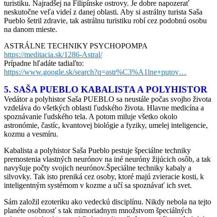
turistiku. Najradšej na Filipínske ostrovy. Je dobre napozerať
neskutočne veľa videí z danej oblasti. Aby si astrálny turista Saša
Pueblo šetril zdravie, tak astrálnu turistiku robí cez podobnú osobu
na danom mieste.
ASTRÁLNE TECHNIKY PSYCHOPOMPA
https://meditacia.sk/1286-Astral/
Prípadne hľadáte tadiaľto:
https://www.google.sk/search?q=astr%C3%A1lne+putov…
5. SAŠA PUEBLO KABALISTA A POLYHISTOR
Vedátor a polyhistor Saša PUEBLO sa neustále počas svojho života
vzdeláva do všetkých oblasti ľudského života. Hlavne medicína a
spoznávanie ľudského tela. A potom miluje všetko okolo
astronómie, častíc, kvantovej biológie a fyziky, umelej inteligencie,
kozmu a vesmíru.
Kabalista a polyhistor Saša Pueblo pestuje špeciálne techniky
premostenia vlastných neurónov na iné neuróny žijúcich osôb, a tak
navyšuje počty svojich neurónov.Špeciálne techniky kabaly a
silvovky. Tak isto preniká cez osoby, ktoré majú zvieracie kosti, k
inteligentným systémom v kozme a učí sa spoznávať ich svet.
Sám založil ezoteriku ako vedeckú disciplínu. Nikdy nebola na tejto
planéte osobnosť s tak mimoriadnym množstvom špeciálných