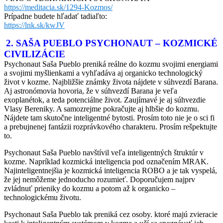
https://meditacia.sk/1294-Kozmos/
Prípadne budete hľadať tadiaľto:
https://lnk.sk/kwJV
2. SAŠA PUEBLO PSYCHONAUT – KOZMICKÉ
CIVILIZÁCIE
Psychonaut Saša Pueblo preniká reálne do kozmu svojimi energiami
a svojimi myšlienkami a vyhľadáva aj organicko technologický
život v kozme. Najbližšie známky života nájdete v súhvezdí Barana.
Aj astronómovia hovoria, že v súhvezdí Barana je veľa
exoplanétok, a teda potenciálne život. Zaujímavé je aj súhvezdie
Vlasy Bereniky. A samozrejme pokračujte aj hlbšie do kozmu.
Nájdete tam skutočne inteligentné bytosti. Prosím toto nie je o sci fi
a prebujnenej fantázii rozprávkového charakteru. Prosím rešpektujte
to.
Psychonaut Saša Pueblo navštívil veľa inteligentných štruktúr v
kozme. Napríklad kozmická inteligencia pod označením MRAK.
Najinteligentnejšia je kozmická inteligencia ROBO a je tak vyspelá,
že jej nemôžeme jednoducho rozumieť. Doporučujem najprv
zvládnuť prieniky do kozmu a potom až k organicko –
technologickému životu.
Psychonaut Saša Pueblo tak preniká cez osoby. ktoré majú zvieracie