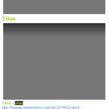
Titán
Titán –
atóm
http://footage.shutterstock.com/clip-4379633-stock…