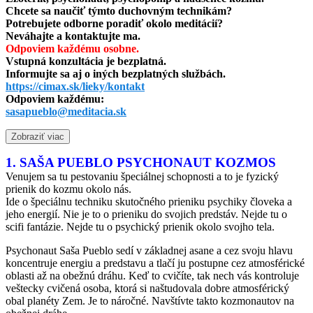
Chcete sa naučiť týmto duchovným technikám?
Potrebujete odborne poradiť okolo meditácií?
Neváhajte a kontaktujte ma.
Odpoviem každému osobne.
Vstupná konzultácia je bezplatná.
Informujte sa aj o iných bezplatných službách.
https://cimax.sk/lieky/kontakt
Odpoviem každému:
sasapueblo@meditacia.sk
Zobraziť viac
1. SAŠA PUEBLO PSYCHONAUT KOZMOS
Venujem sa tu pestovaniu špeciálnej schopnosti a to je fyzický
prienik do kozmu okolo nás.
Ide o špeciálnu techniku skutočného prieniku psychiky človeka a
jeho energií. Nie je to o prieniku do svojich predstáv. Nejde tu o
scifi fantázie. Nejde tu o psychický prienik okolo svojho tela.
Psychonaut Saša Pueblo sedí v základnej asane a cez svoju hlavu
koncentruje energiu a predstavu a tlačí ju postupne cez atmosférické
oblasti až na obežnú dráhu. Keď to cvičíte, tak nech vás kontroluje
veštecky cvičená osoba, ktorá si naštudovala dobre atmosférický
obal planéty Zem. Je to náročné. Navštívte takto kozmonautov na