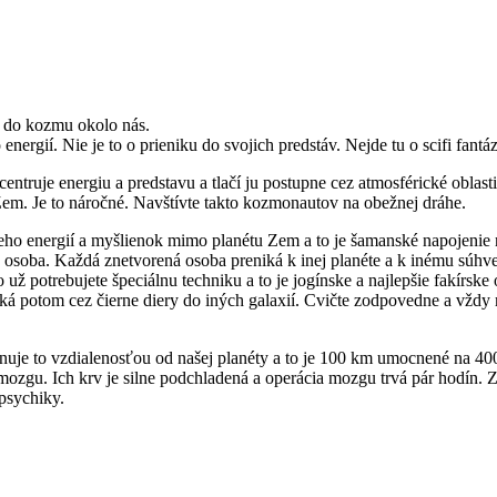
ik do kozmu okolo nás.
nergií. Nie je to o prieniku do svojich predstáv. Nejde tu o scifi fantá
ntruje energiu a predstavu a tlačí ju postupne cez atmosférické oblast
Zem. Je to náročné. Navštívte takto kozmonautov na obežnej dráhe.
eho energií a myšlienok mimo planétu Zem a to je šamanské napojenie n
á osoba. Každá znetvorená osoba preniká k inej planéte a k inému súhv
o už potrebujete špeciálnu techniku a to je jogínske a najlepšie fakír
ká potom cez čierne diery do iných galaxií. Cvičte zodpovedne a vždy 
inuje to vzdialenosťou od našej planéty a to je 100 km umocnené na 4
mozgu. Ich krv je silne podchladená a operácia mozgu trvá pár hodín. Zo
 psychiky.