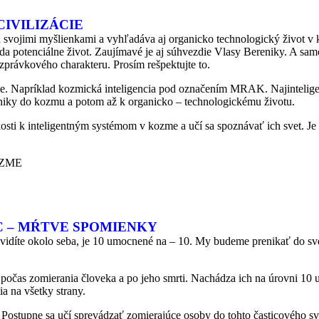
CIVILIZÁCIE
 svojimi myšlienkami a vyhľadáva aj organicko technologický život v 
eda potenciálne život. Zaujímavé je aj súhvezdie Vlasy Bereniky. A sa
 rozprávkového charakteru. Prosím rešpektujte to.
me. Napríklad kozmická inteligencia pod označením MRAK. Najinteligent
iky do kozmu a potom až k organicko – technologickému životu.
osti k inteligentným systémom v kozme a učí sa spoznávať ich svet. Je 
OZME
ÍC – MŔTVE SPOMIENKY
vidíte okolo seba, je 10 umocnené na – 10. My budeme prenikať do svet
počas zomierania človeka a po jeho smrti. Nachádza ich na úrovni 10
ia na všetky strany.
ostupne sa učí sprevádzať zomierajúce osoby do tohto časticového sve