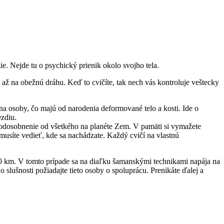
zie. Nejde tu o psychický prienik okolo svojho tela.
i až na obežnú dráhu. Keď to cvičíte, tak nech vás kontroluje veštecky
a osoby, čo majú od narodenia deformované telo a kosti. Ide o
ezdiu.
ske odosobnenie od všetkého na planéte Zem. V pamäti si vymažete
musíte vedieť, kde sa nachádzate. Každý cvičí na vlastnú
00 km. V tomto prípade sa na diaľku šamanskými technikami napája na
 slušnosti požiadajte tieto osoby o spoluprácu. Prenikáte ďalej a