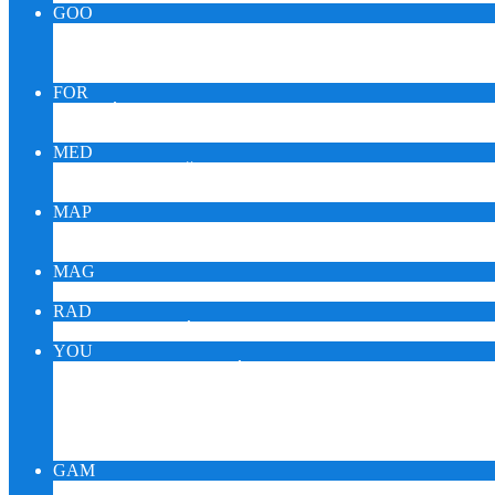
GOO
GOOMUSIC MONITOR
GOOMEDIC MONITOR
GOOENIGMA MONITOR
FOR
FÓRUM ZDRAVIA DARINA
FÓRUM KORONAVÍRUS
MED
KTO JE SAŠA PUEBLO?
MEDITÁCIA SAŠU PEUBLA
MAP
EZOTERICI NA MAPE
EZOTERICI A TURISTIKA
MAG
ESOTERIKA MAGNUM – CZ
RAD
ONLINE RÁDIO REIKI
YOU
YOUTUBE VIDEÁ DARINA
YOUTUBE ŠTÚDIO SAŠA
YOUTUBE RELAX PUEBLO
YOUTUBE ŠAMAN PUEBLO
VÝSTAVA SLNOVRAT
GAM
GAMES WORLD IQ