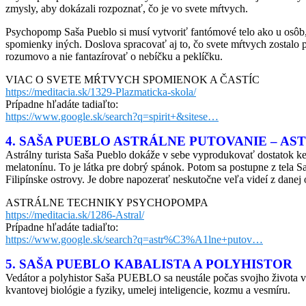
zmysly, aby dokázali rozpoznať, čo je vo svete mŕtvych.
Psychopomp Saša Pueblo si musí vytvoriť fantómové telo ako u osôb,
spomienky iných. Doslova spracovať aj to, čo svete mŕtvych zostalo p
rozumovo a nie fantazírovať o nebíčku a peklíčku.
VIAC O SVETE MŔTVYCH SPOMIENOK A ČASTÍC
https://meditacia.sk/1329-Plazmaticka-skola/
Prípadne hľadáte tadiaľto:
https://www.google.sk/search?q=spirit+&sitese…
4. SAŠA PUEBLO ASTRÁLNE PUTOVANIE – AS
Astrálny turista Saša Pueblo dokáže v sebe vyprodukovať dostatok k
melatonínu. To je látka pre dobrý spánok. Potom sa postupne z tela Sa
Filipínske ostrovy. Je dobre napozerať neskutočne veľa videí z danej o
ASTRÁLNE TECHNIKY PSYCHOPOMPA
https://meditacia.sk/1286-Astral/
Prípadne hľadáte tadiaľto:
https://www.google.sk/search?q=astr%C3%A1lne+putov…
5. SAŠA PUEBLO KABALISTA A POLYHISTOR
Vedátor a polyhistor Saša PUEBLO sa neustále počas svojho života vz
kvantovej biológie a fyziky, umelej inteligencie, kozmu a vesmíru.