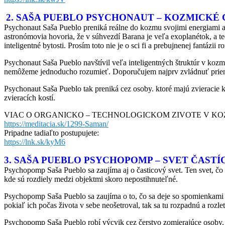
2. SAŠA PUEBLO PSYCHONAUT – KOZMICKÉ 
Psychonaut Saša Pueblo preniká reálne do kozmu svojimi energiami a
astronómovia hovoria, že v súhvezdí Barana je veľa exoplanétok, a t
inteligentné bytosti. Prosím toto nie je o sci fi a prebujnenej fantázii
Psychonaut Saša Pueblo navštívil veľa inteligentných štruktúr v koz
nemôžeme jednoducho rozumieť. Doporučujem najprv zvládnuť prien
Psychonaut Saša Pueblo tak preniká cez osoby. ktoré majú zvieracie k
zvieracích kostí.
VIAC O ORGANICKO – TECHNOLOGICKOM ZIVOTE V K
https://meditacia.sk/1299-Saman/
Pripadne tadiaľto postupujete:
https://lnk.sk/kyM6
3. SAŠA PUEBLO PSYCHOPOMP – SVET ČAST
Psychopomp Saša Pueblo sa zaujíma aj o časticový svet. Ten svet, čo 
kde sú rozdiely medzi objektmi skoro nepostihnuteľné.
Psychopomp Saša Pueblo sa zaujíma o to, čo sa deje so spomienkami 
pokiaľ ich počas života v sebe neošetroval, tak sa tu rozpadnú a rozlet
Psychopomp Saša Pueblo robí výcvik cez čerstvo zomierajúce osoby. P