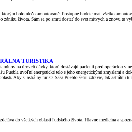
 ktorým bolo niečo amputované. Postupne budete mať všetko amputované
o zániku života. Sám sa po smrti dostať do svet mŕtvych a znovu tu vy
TRÁLNA TURISTIKA
etamínov na úroveň dávky, ktorú dostávajú pacienti pred operáciou v 
šu Puebla uvoľní energetické telo s jeho energetickými zmyslami a dokáž
blasti. Aby si astrálny turista Saša Pueblo šetril zdravie, tak astrálnu 
deláva do všetkých oblasti ľudského života. Hlavne medicína a spozná