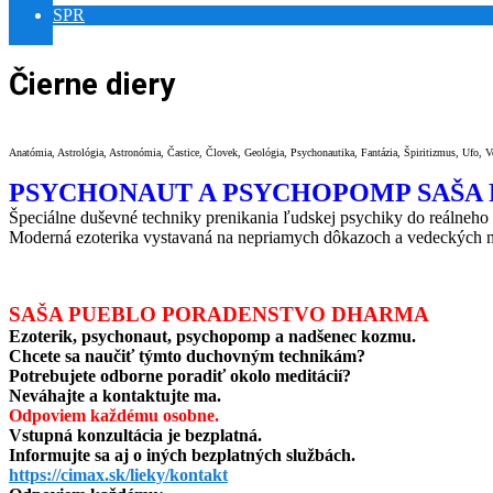
SPR
MEDITATION WORLD REIKI
Čierne diery
Anatómia, Astrológia, Astronómia, Častice, Človek, Geológia, Psychonautika, Fantázia, Špiritizmus, Ufo, V
PSYCHONAUT A PSYCHOPOMP SAŠA
Špeciálne duševné techniky prenikania ľudskej psychiky do reálneho k
Moderná ezoterika vystavaná na nepriamych dôkazoch a vedeckých m
SAŠA PUEBLO PORADENSTVO DHARMA
Ezoterik, psychonaut, psychopomp a nadšenec kozmu.
Chcete sa naučiť týmto duchovným technikám?
Potrebujete odborne poradiť okolo meditácií?
Neváhajte a kontaktujte ma.
Odpoviem každému osobne.
Vstupná konzultácia je bezplatná.
Informujte sa aj o iných bezplatných službách.
https://cimax.sk/lieky/kontakt