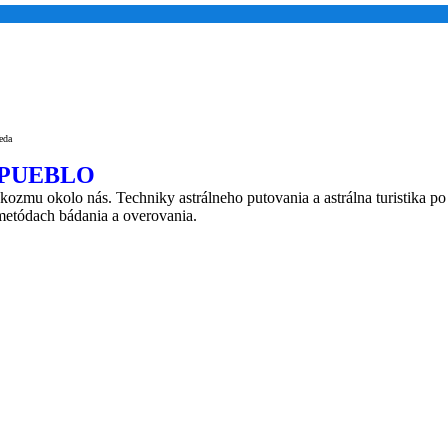
eda
 PUEBLO
ozmu okolo nás. Techniky astrálneho putovania a astrálna turistika po 
etódach bádania a overovania.