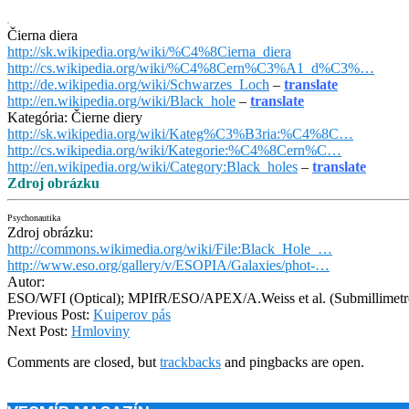
Čierna diera
http://sk.wikipedia.org/wiki/%C4%8Cierna_diera
http://cs.wikipedia.org/wiki/%C4%8Cern%C3%A1_d%C3%…
http://de.wikipedia.org/wiki/Schwarzes_Loch
–
translate
http://en.wikipedia.org/wiki/Black_hole
–
translate
Kategória: Čierne diery
http://sk.wikipedia.org/wiki/Kateg%C3%B3ria:%C4%8C…
http://cs.wikipedia.org/wiki/Kategorie:%C4%8Cern%C…
http://en.wikipedia.org/wiki/Category:Black_holes
–
translate
Zdroj obrázku
Psychonautika
Zdroj obrázku:
http://commons.wikimedia.org/wiki/File:Black_Hole_…
http://www.eso.org/gallery/v/ESOPIA/Galaxies/phot-…
Autor:
ESO/WFI (Optical); MPIfR/ESO/APEX/A.Weiss et al. (Submillimetr
2012-
Previous Post:
Kuiperov pás
11-
Next Post:
Hmloviny
23
Comments are closed, but
trackbacks
and pingbacks are open.