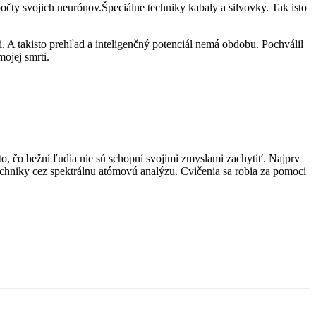
počty svojich neurónov.Špeciálne techniky kabaly a silvovky. Tak isto
 A takisto prehľad a inteligenčný potenciál nemá obdobu. Pochválil
ojej smrti.
, čo bežní ľudia nie sú schopní svojimi zmyslami zachytiť. Najprv
 techniky cez spektrálnu atómovú analýzu. Cvičenia sa robia za pomoci