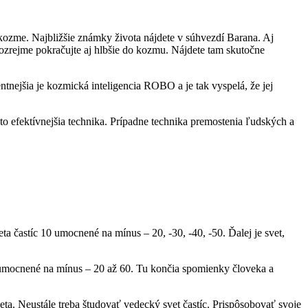
kozme. Najbližšie známky života nájdete v súhvezdí Barana. Aj
mozrejme pokračujte aj hlbšie do kozmu. Nájdete tam skutočne
nejšia je kozmická inteligencia ROBO a je tak vyspelá, že jej
to efektívnejšia technika. Prípadne technika premostenia ľudských a
a častíc 10 umocnené na mínus – 20, -30, -40, -50. Ďalej je svet,
 umocnené na mínus – 20 až 60. Tu končia spomienky človeka a
ta. Neustále treba študovať vedecký svet častíc. Prispôsobovať svoje