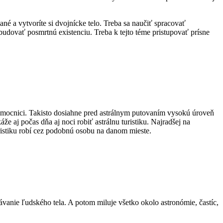
 a vytvoríte si dvojnícke telo. Treba sa naučiť spracovať
budovať posmrtnú existenciu. Treba k tejto téme pristupovať prísne
nemocnici. Takisto dosiahne pred astrálnym putovaním vysokú úroveň
e aj počas dňa aj noci robiť astrálnu turistiku. Najradšej na
turistiku robí cez podobnú osobu na danom mieste.
vanie ľudského tela. A potom miluje všetko okolo astronómie, častíc,