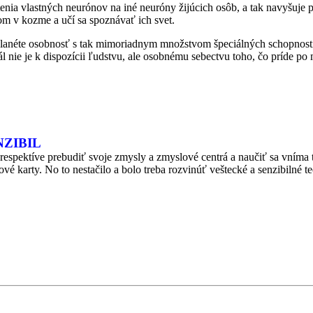
tenia vlastných neurónov na iné neuróny žijúcich osôb, a tak navyšuje 
mom v kozme a učí sa spoznávať ich svet.
 planéte osobnosť s tak mimoriadnym množstvom špeciálných schopnosti.
 nie je k dispozícii ľudstvu, ale osobnému sebectvu toho, čo príde po m
NZIBIL
ektíve prebudiť svoje zmysly a zmyslové centrá a naučiť sa vníma to
otové karty. No to nestačilo a bolo treba rozvinúť veštecké a senzibilné