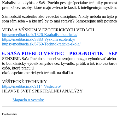
Kabalista a polyhistor Saša Pueblo pestuje špeciálne techniky premos
preniká cez osoby, ktoré majú zvieracie kosti, k inteligentným systé
Sám založil ezoteriku ako vedeckú disciplínu. Nikdy nebola na tejto
som sám seba – a kto iný by to mal spraviť? Samozrejme môj potenciál
VEDA A VÝSKUM V EZOTERICKÝCH VEDÁCH
https://meditacia.sk/1326-Kaabalisticka-skola/
https://meditacia.sk/3883-Vyskum-ezoteriky/
https://meditacia.sk/6769-Technokraticka-skola/
6. SAŠA PUEBLO VEŠTEC – PROGNOSTIK – SE
SENZIBIL Saša Pueblo si musel vo svojom mozgu vybudovať alebo resp
to bol klasický výcvik zmyslov cez kyvadlo, prútik a tak isto cez tar
osôb, ktoré pracujú
okolo spektrometrických techník na diaľku.
VĚŠTECKÉ TECHNIKY
https://meditacia.sk/2114-Vestectvo/
HLAVNE SVET SPEKTRÁLNEJ ANALÝZY
Magazín o vesmíre
Psychonautika