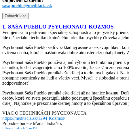
Odpoviem každému:
sasapueblo@meditacia.sk
Zobraziť viac
1. SAŠA PUEBLO PSYCHONAUT KOZMOS
Venujem sa tu pestovaniu špeciálnej schopnosti a to je fyzický prien
Ide o špeciálnu techniku skutočného prieniku psychiky človeka a jeho e
Psychonaut Saša Pueblo sedí v základnej asane a cez svoju hlavu konce
cvičená osoba, ktorá si naštudovala dobre atmosférický obal planéty 
Psychonaut Saša Pueblo používa aj inú výbornú techniku na prienik j
techniku, keď si vsugerujete a na 100% uveríte, že ste sám znetvoren
Psychonaut Saša Pueblo preniká ešte ďalej a to do iných galaxií. Na t
postupne spomienky na ľudí a všetky veci. Myseľ je slobodná a preni
zodpovednosť.
Psychonaut Saša Pueblo preniká ešte ďalej až na hranice kozmu. Def
osoby, ktoré vo svete podstúpili alebo podstupujú špeciálnu operáciu 
ďalej. Najhoršie je prekonanie čiernej hmoty a to špeciálnou úpravou
VIAC O TECHNIKÁCH PSYCHONAUTA
https://meditacia.sk/1294-Kozmos/
Prípadne budete hľadať tadiaľto:
https://lnk.sk/kwJV