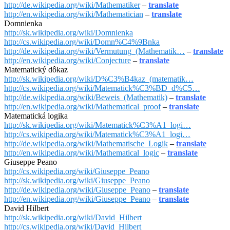
http://de.wikipedia.org/wiki/Mathematiker
–
translate
http://en.wikipedia.org/wiki/Mathematician
–
translate
Domnienka
http://sk.wikipedia.org/wiki/Domnienka
http://cs.wikipedia.org/wiki/Domn%C4%9Bnka
http://de.wikipedia.org/wiki/Vermutung_(Mathematik…
–
translate
http://en.wikipedia.org/wiki/Conjecture
–
translate
Matematický dôkaz
http://sk.wikipedia.org/wiki/D%C3%B4kaz_(matematik…
http://cs.wikipedia.org/wiki/Matematick%C3%BD_d%C5…
http://de.wikipedia.org/wiki/Beweis_(Mathematik)
–
translate
http://en.wikipedia.org/wiki/Mathematical_proof
–
translate
Matematická logika
http://sk.wikipedia.org/wiki/Matematick%C3%A1_logi…
http://cs.wikipedia.org/wiki/Matematick%C3%A1_logi…
http://de.wikipedia.org/wiki/Mathematische_Logik
–
translate
http://en.wikipedia.org/wiki/Mathematical_logic
–
translate
Giuseppe Peano
http://cs.wikipedia.org/wiki/Giuseppe_Peano
http://sk.wikipedia.org/wiki/Giuseppe_Peano
http://de.wikipedia.org/wiki/Giuseppe_Peano
–
translate
http://en.wikipedia.org/wiki/Giuseppe_Peano
–
translate
David Hilbert
http://sk.wikipedia.org/wiki/David_Hilbert
http://cs.wikipedia.org/wiki/David_Hilbert