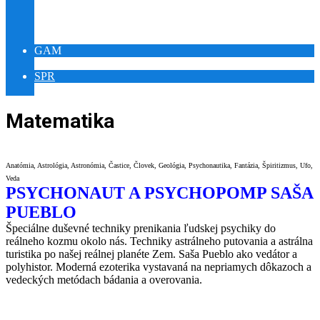
YOUTUBE RELAX PUEBLO
YOUTUBE ŠAMAN PUEBLO
VÝSTAVA SLNOVRAT
GAM
GAMES WORLD IQ
SPR
MEDITATION WORLD REIKI
Matematika
Anatómia, Astrológia, Astronómia, Častice, Človek, Geológia, Psychonautika, Fantázia, Špiritizmus, Ufo,
Veda
PSYCHONAUT A PSYCHOPOMP SAŠA
PUEBLO
Špeciálne duševné techniky prenikania ľudskej psychiky do
reálneho kozmu okolo nás. Techniky astrálneho putovania a astrálna
turistika po našej reálnej planéte Zem. Saša Pueblo ako vedátor a
polyhistor. Moderná ezoterika vystavaná na nepriamych dôkazoch a
vedeckých metódach bádania a overovania.