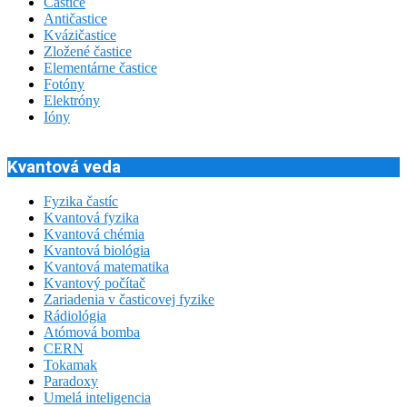
Častice
Antičastice
Kvázičastice
Zložené častice
Elementárne častice
Fotóny
Elektróny
Ióny
Kvantová veda
Fyzika častíc
Kvantová fyzika
Kvantová chémia
Kvantová biológia
Kvantová matematika
Kvantový počítač
Zariadenia v časticovej fyzike
Rádiológia
Atómová bomba
CERN
Tokamak
Paradoxy
Umelá inteligencia