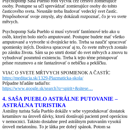
Psychopomp Saša Pueblo robí výcvik cez čerstvo zomierajúce
osoby. Postupne sa učí sprevádzať zomierajúce osoby do tohto
časticového sveta. Neustále treba študovať vedecký svet častíc.
Prispôsobovať svoje zmysly, aby dokázali rozpoznať, čo je vo svete
mŕtvych.
Psychopomp Saša Pueblo si musí vytvoriť fantómové telo ako u
osôb, ktorým bolo niečo amputované. Postupne budete mať všetko
amputované a vytvoríte si dvojnícke telo. Treba sa naučiť spracovať
spomienky iných. Doslova spracovať aj to, čo svete mŕtvych zostalo
po zániku života. Sám sa po smrti dostať do svet mŕtvych a znovu tu
vybudovať posmrtnú existenciu. Treba k tejto téme pristupovať
prísne rozumovo a nie fantazírovať o nebíčku a peklíčku.
VIAC O SVETE MŔTVYCH SPOMIENOK A ČASTÍC
https://meditacia.sk/1329-Plazmaticka-skola/
Prípadne hľadáte tadiaľto:
https://www.google.sk/search?q=spirit+&sitese…
4. SAŠA PUEBLO ASTRÁLNE PUTOVANIE –
ASTRÁLNA TURISTIKA
Astrálny turista Saša Pueblo dokáže v sebe vyprodukovať dostatok
ketamínov na úroveň dávky, ktorú dostávajú pacienti pred operáciou
v nemocnici. Takisto dosiahne pred astrálnym putovaním vysokú
úroveň melatonínu. To je látka pre dobrý spánok. Potom sa