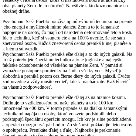
veštecky cvičená osoba, ktorá si naštudovala dobre atmosférický
obal planéty Zem. Je to náročné. Navštívte takto kozmonautov na
obežnej dráhe.
Psychonaut Saša Pueblo používa aj inú výbornú techniku na prienik
jeho energií a myšlienok mimo planétu Zem a to je šamanské
napojenie na osoby, čo majú od narodenia deformované telo a kosti.
Ide o techniku, keď si vsugerujete a na 100% uveríte, že ste sám
znetvorená osoba. Každá znetvorená osoba preniká k inej planéte a
k inému súhvezdiu.
Psychonaut Saša Pueblo preniká ešte ďalej a to do iných galaxií. Na
to už potrebujete špeciálnu techniku a to je jogínske a najlepšie
fakírske odosobnenie od všetkého na planéte Zem. V pamäti si
vymažete postupne spomienky na ľudí a všetky veci. Myseľ je
slobodná a preniká potom cez čierne diery do iných galaxií. Cvičte
zodpovedne a vždy musíte vedieť, kde sa nachádzate. Každý cvičí
na vlastnú zodpovednosť.
Psychonaut Saša Pueblo preniká ešte ďalej až na hranice kozmu.
Definuje to vzdialenosťou od našej planéty a to je 100 km
umocnené na 400 km. V tomto prípade sa na diaľku šamanskými
technikami napája na osoby, ktoré vo svete podstúpili alebo
podstupujú špeciálnu operáciu mozgu. Ich krv je silne podchladená
a operácia mozgu trvá pár hodín. Zo slušnosti požiadajte tieto osoby
o spoluprácu. Prenikáte ďalej a ďalej. Najhoršie je prekonanie
čiernej hmoty a to špeciálnou úpravou psychiky.