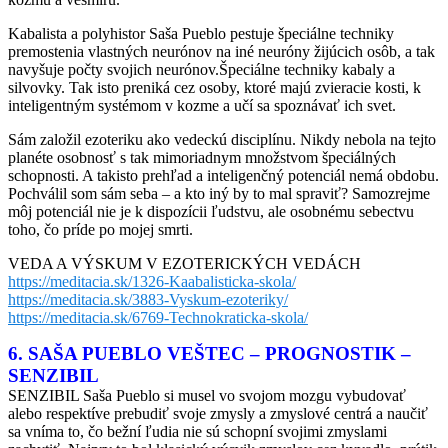
Kabalista a polyhistor Saša Pueblo pestuje špeciálne techniky
premostenia vlastných neurónov na iné neuróny žijúcich osôb, a tak
navyšuje počty svojich neurónov.Špeciálne techniky kabaly a
silvovky. Tak isto preniká cez osoby, ktoré majú zvieracie kosti, k
inteligentným systémom v kozme a učí sa spoznávať ich svet.
Sám založil ezoteriku ako vedeckú disciplínu. Nikdy nebola na tejto
planéte osobnosť s tak mimoriadnym množstvom špeciálných
schopnosti. A takisto prehľad a inteligenčný potenciál nemá obdobu.
Pochválil som sám seba – a kto iný by to mal spraviť? Samozrejme
môj potenciál nie je k dispozícii ľudstvu, ale osobnému sebectvu
toho, čo príde po mojej smrti.
VEDA A VÝSKUM V EZOTERICKÝCH VEDÁCH
https://meditacia.sk/1326-Kaabalisticka-skola/
https://meditacia.sk/3883-Vyskum-ezoteriky/
https://meditacia.sk/6769-Technokraticka-skola/
6. SAŠA PUEBLO VEŠTEC – PROGNOSTIK –
SENZIBIL
SENZIBIL Saša Pueblo si musel vo svojom mozgu vybudovať
alebo respektíve prebudiť svoje zmysly a zmyslové centrá a naučiť
sa vníma to, čo bežní ľudia nie sú schopní svojimi zmyslami