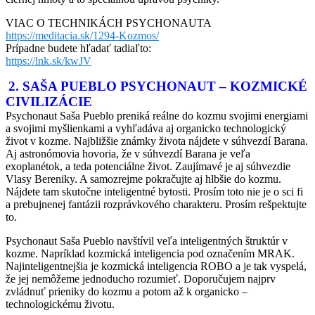
VIAC O TECHNIKÁCH PSYCHONAUTA
https://meditacia.sk/1294-Kozmos/
Prípadne budete hľadať tadiaľto:
https://lnk.sk/kwJV
2. SAŠA PUEBLO PSYCHONAUT – KOZMICKÉ
CIVILIZÁCIE
Psychonaut Saša Pueblo preniká reálne do kozmu svojimi energiami
a svojimi myšlienkami a vyhľadáva aj organicko technologický
život v kozme. Najbližšie známky života nájdete v súhvezdí Barana.
Aj astronómovia hovoria, že v súhvezdí Barana je veľa
exoplanétok, a teda potenciálne život. Zaujímavé je aj súhvezdie
Vlasy Bereniky. A samozrejme pokračujte aj hlbšie do kozmu.
Nájdete tam skutočne inteligentné bytosti. Prosím toto nie je o sci fi
a prebujnenej fantázii rozprávkového charakteru. Prosím rešpektujte
to.
Psychonaut Saša Pueblo navštívil veľa inteligentných štruktúr v
kozme. Napríklad kozmická inteligencia pod označením MRAK.
Najinteligentnejšia je kozmická inteligencia ROBO a je tak vyspelá,
že jej nemôžeme jednoducho rozumieť. Doporučujem najprv
zvládnuť prieniky do kozmu a potom až k organicko –
technologickému životu.