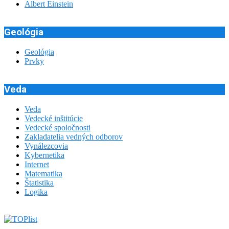
Albert Einstein
Geológia
Geológia
Prvky
Veda
Veda
Vedecké inštitúcie
Vedecké spoločnosti
Zakladatelia vedných odborov
Vynálezcovia
Kybernetika
Internet
Matematika
Štatistika
Logika