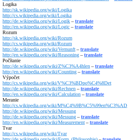
Logika
http://sk.wikipedia.org/wiki/Logika
http://cs.wikipedia.org/wiki/Logika
http://de.wikipedia.org/wiki/Logik
–
translate
http://en.wikipedia.org/wiki/Logic
–
translate
Rozum
http://sk.wikipedia.org/wiki/Rozum
http://cs.wikipedia.org/wiki/Rozum
http://de.wikipedia.org/wiki/Vernunft
–
translate
http://en.wikipedia.org/wiki/Reasoning
–
translate
Počítanie
http://de.wikipedia.org/wiki/Z%C3%A4hlen
–
translate
http://en.wikipedia.org/wiki/Counting
–
translate
Výpočet
http://cs.wikipedia.org/wiki/V%C3%BDpo%C4%8Det
http://de.wikipedia.org/wiki/Rechnen
–
translate
http://en.wikipedia.org/wiki/Calculation
–
translate
Meranie
http://cs.wikipedia.org/wiki/M%C4%9B%C5%99en%C3%AD
http://de.wikipedia.org/wiki/Messung
http://de.wikipedia.org/wiki/Messung
–
translate
http://en.wikipedia.org/wiki/Measurement
–
translate
Tvar
http://cs.wikipedia.org/wiki/Tvar
http://de.wikipedia.org/wiki/Form_(Philosophie)
–
translate