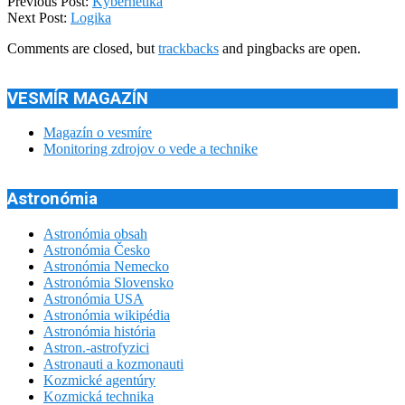
2013-
Previous Post:
Kybernetika
05-
Next Post:
Logika
01
Comments are closed, but
trackbacks
and pingbacks are open.
VESMÍR MAGAZÍN
Magazín o vesmíre
Monitoring zdrojov o vede a technike
Astronómia
Astronómia obsah
Astronómia Česko
Astronómia Nemecko
Astronómia Slovensko
Astronómia USA
Astronómia wikipédia
Astronómia história
Astron.-astrofyzici
Astronauti a kozmonauti
Kozmické agentúry
Kozmická technika