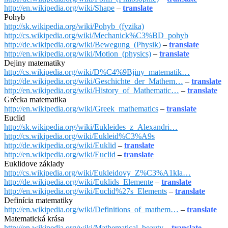
http://en.wikipedia.org/wiki/Shape
–
translate
Pohyb
http://sk.wikipedia.org/wiki/Pohyb_(fyzika)
http://cs.wikipedia.org/wiki/Mechanick%C3%BD_pohyb
http://de.wikipedia.org/wiki/Bewegung_(Physik)
–
translate
http://en.wikipedia.org/wiki/Motion_(physics)
–
translate
Dejiny matematiky
http://cs.wikipedia.org/wiki/D%C4%9Bjiny_matematik…
http://de.wikipedia.org/wiki/Geschichte_der_Mathem…
–
translate
http://en.wikipedia.org/wiki/History_of_Mathematic…
–
translate
Grécka matematika
http://en.wikipedia.org/wiki/Greek_mathematics
–
translate
Euclid
http://sk.wikipedia.org/wiki/Eukleides_z_Alexandri…
http://cs.wikipedia.org/wiki/Eukleid%C3%A9s
http://de.wikipedia.org/wiki/Euklid
–
translate
http://en.wikipedia.org/wiki/Euclid
–
translate
Euklidove základy
http://cs.wikipedia.org/wiki/Eukleidovy_Z%C3%A1kla…
http://de.wikipedia.org/wiki/Euklids_Elemente
–
translate
http://en.wikipedia.org/wiki/Euclid%27s_Elements
–
translate
Definícia matematiky
http://en.wikipedia.org/wiki/Definitions_of_mathem…
–
translate
Matematická krása
http://en.wikipedia.org/wiki/Mathematical_beauty
–
translate