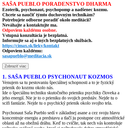
SAŠA PUEBLO PORADENSTVO DHARMA
Ezoterik, psychonaut, psychopomp a nadšenec kozmu.
Chcete sa naučiť týmto duchovným technikám?
Potrebujete odborne poradiť okolo meditácií?
Neváhajte a kontaktujte ma.
Odpoviem každému osobne.
Vstupná konzultácia je bezplatná.
Informujte sa aj o iných bezplatných službách.
https://cimax.sk/lieky/kontakt
Odpoviem každému:
sasapueblo@meditacia.sk
Zobraziť viac
1. SAŠA PUEBLO PSYCHONAUT KOZMOS
Venujem sa tu pestovaniu špeciálnej schopnosti a to je fyzický
prienik do kozmu okolo nás.
Ide o špeciálnu techniku skutočného prieniku psychiky človeka a
jeho energií. Nie je to o prieniku do svojich predstáv. Nejde tu o
scifi fantázie. Nejde tu o psychický prienik okolo svojho tela.
Psychonaut Saša Pueblo sedí v základnej asane a cez svoju hlavu
koncentruje energiu a predstavu a tlačí ju postupne cez atmosférické
oblasti až na obežnú dráhu. Keď to cvičíte, tak nech vás kontroluje