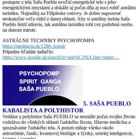
postupne z tela Sašu Puebla uvoľní energetické telo s jeho
energetickými zmyslami a dokáže aj počas dňa aj noci robiť astrálnu
turistiku. Najradšej na Filipínske ostrovy. Je dobre napozerať
neskutočne veľa videí z danej oblasti. Aby si astrálny turista Saša
Pueblo šetril zdravie, tak astrálnu turistiku robí cez podobnú osobu
na danom mieste.
ASTRÁLNE TECHNIKY PSYCHOPOMPA
https://meditacia.sk/1286-Astral/
Prípadne hľadáte tadiaľto:
https://www.google.sk/search?q=astr%C3%A1lne+putov…
5. SAŠA PUEBLO
KABALISTA A POLYHISTOR
Vedátor a polyhistor Saša PUEBLO sa neustále počas svojho života
vzdeláva do všetkých oblasti ľudského života. Hlavne medicína a
spoznávanie ľudského tela. A potom miluje všetko okolo
astronómie, častíc, kvantovej biológie a fyziky, umelej inteligencie,
kozmu a vesmíru.