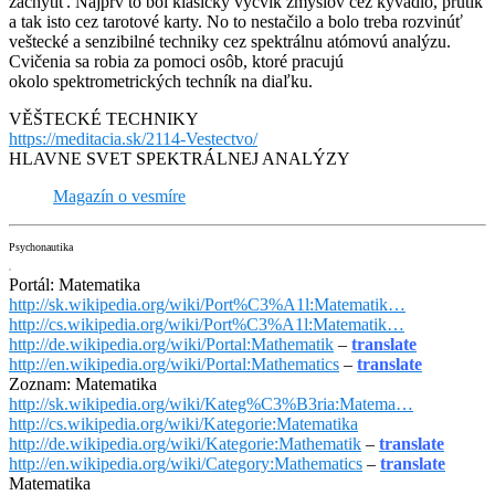
zachytiť. Najprv to bol klasický výcvik zmyslov cez kyvadlo, prútik
a tak isto cez tarotové karty. No to nestačilo a bolo treba rozvinúť
veštecké a senzibilné techniky cez spektrálnu atómovú analýzu.
Cvičenia sa robia za pomoci osôb, ktoré pracujú
okolo spektrometrických techník na diaľku.
VĚŠTECKÉ TECHNIKY
https://meditacia.sk/2114-Vestectvo/
HLAVNE SVET SPEKTRÁLNEJ ANALÝZY
Magazín o vesmíre
Psychonautika
Portál: Matematika
http://sk.wikipedia.org/wiki/Port%C3%A1l:Matematik…
http://cs.wikipedia.org/wiki/Port%C3%A1l:Matematik…
http://de.wikipedia.org/wiki/Portal:Mathematik
–
translate
http://en.wikipedia.org/wiki/Portal:Mathematics
–
translate
Zoznam: Matematika
http://sk.wikipedia.org/wiki/Kateg%C3%B3ria:Matema…
http://cs.wikipedia.org/wiki/Kategorie:Matematika
http://de.wikipedia.org/wiki/Kategorie:Mathematik
–
translate
http://en.wikipedia.org/wiki/Category:Mathematics
–
translate
Matematika