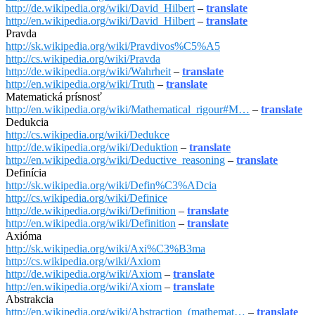
http://de.wikipedia.org/wiki/David_Hilbert
–
translate
http://en.wikipedia.org/wiki/David_Hilbert
–
translate
Pravda
http://sk.wikipedia.org/wiki/Pravdivos%C5%A5
http://cs.wikipedia.org/wiki/Pravda
http://de.wikipedia.org/wiki/Wahrheit
–
translate
http://en.wikipedia.org/wiki/Truth
–
translate
Matematická prísnosť
http://en.wikipedia.org/wiki/Mathematical_rigour#M…
–
translate
Dedukcia
http://cs.wikipedia.org/wiki/Dedukce
http://de.wikipedia.org/wiki/Deduktion
–
translate
http://en.wikipedia.org/wiki/Deductive_reasoning
–
translate
Definícia
http://sk.wikipedia.org/wiki/Defin%C3%ADcia
http://cs.wikipedia.org/wiki/Definice
http://de.wikipedia.org/wiki/Definition
–
translate
http://en.wikipedia.org/wiki/Definition
–
translate
Axióma
http://sk.wikipedia.org/wiki/Axi%C3%B3ma
http://cs.wikipedia.org/wiki/Axiom
http://de.wikipedia.org/wiki/Axiom
–
translate
http://en.wikipedia.org/wiki/Axiom
–
translate
Abstrakcia
http://en.wikipedia.org/wiki/Abstraction_(mathemat…
–
translate