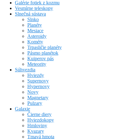
Galérie fotiek z kozmu
Vesmírne teleskopy
Slnečná sústava
Slnko
Planéty
Mesiace
Asteroidy
Kométy
Trpasličie planéty
Pásmo planétok
Kuiperov pás
Meteority
Súhvezdia
Hviezdy
Supernovy
Hypernovy
Novy
Magnetary
Pulzary
Galaxie
Čierne diery
Hviezdokopy
Hmloviny
Kvazary
Tmavá hmota