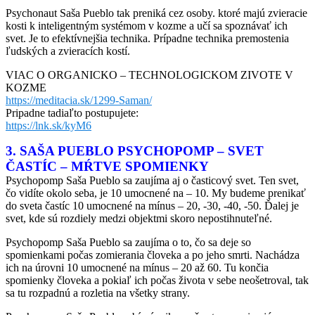
Psychonaut Saša Pueblo tak preniká cez osoby. ktoré majú zvieracie
kosti k inteligentným systémom v kozme a učí sa spoznávať ich
svet. Je to efektívnejšia technika. Prípadne technika premostenia
ľudských a zvieracích kostí.
VIAC O ORGANICKO – TECHNOLOGICKOM ZIVOTE V
KOZME
https://meditacia.sk/1299-Saman/
Pripadne tadiaľto postupujete:
https://lnk.sk/kyM6
3. SAŠA PUEBLO PSYCHOPOMP – SVET
ČASTÍC – MŔTVE SPOMIENKY
Psychopomp Saša Pueblo sa zaujíma aj o časticový svet. Ten svet,
čo vidíte okolo seba, je 10 umocnené na – 10. My budeme prenikať
do sveta častíc 10 umocnené na mínus – 20, -30, -40, -50. Ďalej je
svet, kde sú rozdiely medzi objektmi skoro nepostihnuteľné.
Psychopomp Saša Pueblo sa zaujíma o to, čo sa deje so
spomienkami počas zomierania človeka a po jeho smrti. Nachádza
ich na úrovni 10 umocnené na mínus – 20 až 60. Tu končia
spomienky človeka a pokiaľ ich počas života v sebe neošetroval, tak
sa tu rozpadnú a rozletia na všetky strany.