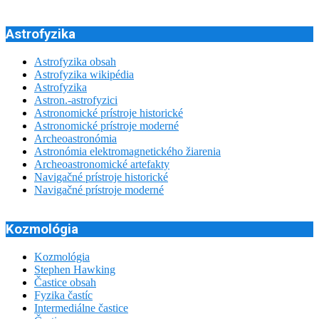
Astrofyzika
Astrofyzika obsah
Astrofyzika wikipédia
Astrofyzika
Astron.-astrofyzici
Astronomické prístroje historické
Astronomické prístroje moderné
Archeoastronómia
Astronómia elektromagnetického žiarenia
Archeoastronomické artefakty
Navigačné prístroje historické
Navigačné prístroje moderné
Kozmológia
Kozmológia
Stephen Hawking
Častice obsah
Fyzika častíc
Intermediálne častice