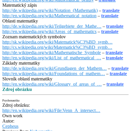
Matematický zápis
http://de.wikipedia.org/wiki/Notation_(Mathematik)
–
translate
http://en.wikipedia.org/wiki/Mathematical_notation
–
translate
Oblasti matematiky
http://de.wikipedia.org/wiki/Teilgebiete_der_Mathe…
–
translate
http://en.wikipedia.org/wiki/Areas_of_mathematics
–
translate
Zoznam matematických symbolov
http://sk.wikipedia.org/wiki/Matematick%C3%BD_symb…
http://cs.wikipedia.org/wiki/Matematick%C3%BD_symb…
http://de.wikipedia.org/wiki/Mathematische_Symbole
–
translate
http://en.wikipedia.org/wiki/List_of_mathematical_…
–
translate
Základy matematiky
http://de.wikipedia.org/wiki/Grundlagen_der_Mathem…
–
translate
http://en.wikipedia.org/wiki/Foundations_of_mathem…
–
translate
Slovník oblastí matematiky
http://en.wikipedia.org/wiki/Glossary_of_areas_of_…
–
translate
Zdroj obrázku
Psychonautika
Zdroj obrázku:
http://en.wikipedia.org/wiki/File:Venn_A_intersect…
Own work
Autor:
Cepheus