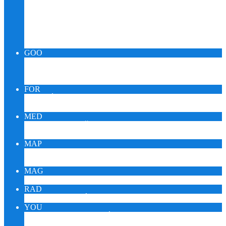
Relax Pueblo Skupina
SPIRIT OUIJA KARMA
BACHOVA RANNÁ ROSA
MeDICINMaN TRANZ – SHAMAN
KABaLa QUaNTuM – SILVA IQ
GOO
GOOMUSIC MONITOR
GOOMEDIC MONITOR
GOOENIGMA MONITOR
FOR
FÓRUM ZDRAVIA DARINA
FÓRUM KORONAVÍRUS
MED
KTO JE SAŠA PUEBLO?
MEDITÁCIA SAŠU PEUBLA
MAP
EZOTERICI NA MAPE
EZOTERICI A TURISTIKA
MAG
ESOTERIKA MAGNUM – CZ
RAD
ONLINE RÁDIO REIKI
YOU
YOUTUBE VIDEÁ DARINA
YOUTUBE ŠTÚDIO SAŠA