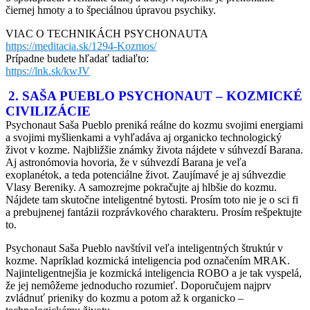
čiernej hmoty a to špeciálnou úpravou psychiky.
VIAC O TECHNIKÁCH PSYCHONAUTA
https://meditacia.sk/1294-Kozmos/
Prípadne budete hľadať tadiaľto:
https://lnk.sk/kwJV
2. SAŠA PUEBLO PSYCHONAUT – KOZMICKÉ
CIVILIZÁCIE
Psychonaut Saša Pueblo preniká reálne do kozmu svojimi energiami
a svojimi myšlienkami a vyhľadáva aj organicko technologický
život v kozme. Najbližšie známky života nájdete v súhvezdí Barana.
Aj astronómovia hovoria, že v súhvezdí Barana je veľa
exoplanétok, a teda potenciálne život. Zaujímavé je aj súhvezdie
Vlasy Bereniky. A samozrejme pokračujte aj hlbšie do kozmu.
Nájdete tam skutočne inteligentné bytosti. Prosím toto nie je o sci fi
a prebujnenej fantázii rozprávkového charakteru. Prosím rešpektujte
to.
Psychonaut Saša Pueblo navštívil veľa inteligentných štruktúr v
kozme. Napríklad kozmická inteligencia pod označením MRAK.
Najinteligentnejšia je kozmická inteligencia ROBO a je tak vyspelá,
že jej nemôžeme jednoducho rozumieť. Doporučujem najprv
zvládnuť prieniky do kozmu a potom až k organicko –