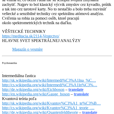
zachytiť. Najprv to bol klasický výcvik zmyslov cez kyvadlo, prútik
a tak isto cez tarotové karty. No to nestačilo a bolo treba rozvinúť
veštecké a senzibilné techniky cez spektrálnu atómovú analýzu.
Cvičenia sa robia za pomoci osôb, ktoré pracujú
okolo spektrometrických techník na diaľku.
VĚŠTECKÉ TECHNIKY
https://meditacia.sk/2114-Vestectvo/
HLAVNE SVET SPEKTRÁLNEJ ANALÝZY
Magazín o vesmíre
Psychonautika
Intermediálna častica
http://sk.wikipedia.org/wiki/Intermedi%C3%A1lna_%C…
http://cs.wikipedia.org/wiki/Intermedi%C3%A1ln%C3%…
http://de.wikipedia.org/wiki/Eichboson
–
translate
http://en.wikipedia.org/wiki/Gauge_boson
–
translate
Kvantová teória poľa
http://sk.wikipedia.org/wiki/Kvantov%C3%A1_te%C3%B…
http://cs.wikipedia.org/wiki/Kvantov%C3%A1_teorie_…
http://de.wikipedia.org/wiki/Quantenfeldtheorie
–
translate