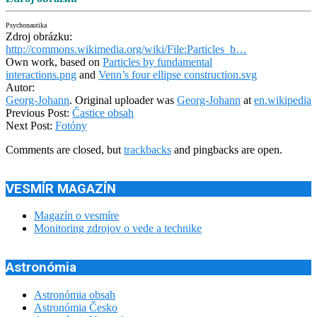
Psychonautika
Zdroj obrázku:
http://commons.wikimedia.org/wiki/File:Particles_b…
Own work, based on
Particles by fundamental
interactions.png
and
Venn’s four ellipse construction.svg
Autor:
Georg-Johann
. Original uploader was
Georg-Johann
at
en.wikipedia
2012-
Previous Post:
Častice obsah
11-
Next Post:
Fotóny
21
Comments are closed, but
trackbacks
and pingbacks are open.
VESMÍR MAGAZÍN
Magazín o vesmíre
Monitoring zdrojov o vede a technike
Astronómia
Astronómia obsah
Astronómia Česko