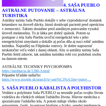
4. SAŠA PUEBLO
ASTRÁLNE PUTOVANIE – ASTRÁLNA
TURISTIKA
Astrálny turista Saša Pueblo dokáže v sebe vyprodukovať dostatok
ketamínov na úroveň dávky, ktorú dostávajú pacienti pred operáciou
v nemocnici. Takisto dosiahne pred astrálnym putovaním vysokú
úroveň melatonínu. To je látka pre dobrý spánok. Potom sa
postupne z tela Sašu Puebla uvoľní energetické telo s jeho
energetickými zmyslami a dokáže aj počas dňa aj noci robiť astrálnu
turistiku. Najradšej na Filipínske ostrovy. Je dobre napozerať
neskutočne veľa videí z danej oblasti. Aby si astrálny turista Saša
Pueblo šetril zdravie, tak astrálnu turistiku robí cez podobnú osobu
na danom mieste.
ASTRÁLNE TECHNIKY PSYCHOPOMPA
https://meditacia.sk/1286-Astral/
Prípadne hľadáte tadiaľto:
https://www.google.sk/search?q=astr%C3%A1lne+putov…
5. SAŠA PUEBLO KABALISTA A POLYHISTOR
Vedátor a polyhistor Saša PUEBLO sa neustále počas svojho života
vzdeláva do všetkých oblasti ľudského života. Hlavne medicína a
spoznávanie ľudského tela. A potom miluje všetko okolo
astronómie, častíc, kvantovej biológie a fyziky, umelej inteligencie,