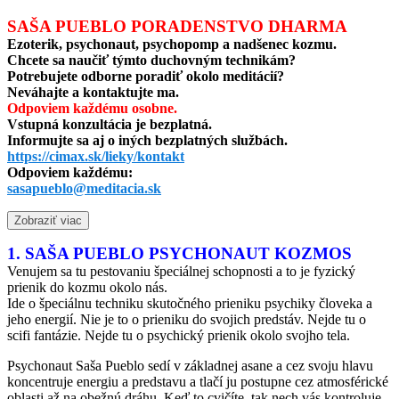
SAŠA PUEBLO PORADENSTVO DHARMA
Ezoterik, psychonaut, psychopomp a nadšenec kozmu.
Chcete sa naučiť týmto duchovným technikám?
Potrebujete odborne poradiť okolo meditácií?
Neváhajte a kontaktujte ma.
Odpoviem každému osobne.
Vstupná konzultácia je bezplatná.
Informujte sa aj o iných bezplatných službách.
https://cimax.sk/lieky/kontakt
Odpoviem každému:
sasapueblo@meditacia.sk
Zobraziť viac
1. SAŠA PUEBLO PSYCHONAUT KOZMOS
Venujem sa tu pestovaniu špeciálnej schopnosti a to je fyzický
prienik do kozmu okolo nás.
Ide o špeciálnu techniku skutočného prieniku psychiky človeka a
jeho energií. Nie je to o prieniku do svojich predstáv. Nejde tu o
scifi fantázie. Nejde tu o psychický prienik okolo svojho tela.
Psychonaut Saša Pueblo sedí v základnej asane a cez svoju hlavu
koncentruje energiu a predstavu a tlačí ju postupne cez atmosférické
oblasti až na obežnú dráhu. Keď to cvičíte, tak nech vás kontroluje