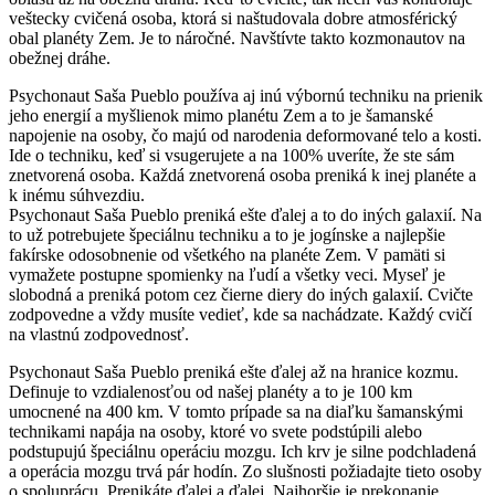
veštecky cvičená osoba, ktorá si naštudovala dobre atmosférický
obal planéty Zem. Je to náročné. Navštívte takto kozmonautov na
obežnej dráhe.
Psychonaut Saša Pueblo používa aj inú výbornú techniku na prienik
jeho energií a myšlienok mimo planétu Zem a to je šamanské
napojenie na osoby, čo majú od narodenia deformované telo a kosti.
Ide o techniku, keď si vsugerujete a na 100% uveríte, že ste sám
znetvorená osoba. Každá znetvorená osoba preniká k inej planéte a
k inému súhvezdiu.
Psychonaut Saša Pueblo preniká ešte ďalej a to do iných galaxií. Na
to už potrebujete špeciálnu techniku a to je jogínske a najlepšie
fakírske odosobnenie od všetkého na planéte Zem. V pamäti si
vymažete postupne spomienky na ľudí a všetky veci. Myseľ je
slobodná a preniká potom cez čierne diery do iných galaxií. Cvičte
zodpovedne a vždy musíte vedieť, kde sa nachádzate. Každý cvičí
na vlastnú zodpovednosť.
Psychonaut Saša Pueblo preniká ešte ďalej až na hranice kozmu.
Definuje to vzdialenosťou od našej planéty a to je 100 km
umocnené na 400 km. V tomto prípade sa na diaľku šamanskými
technikami napája na osoby, ktoré vo svete podstúpili alebo
podstupujú špeciálnu operáciu mozgu. Ich krv je silne podchladená
a operácia mozgu trvá pár hodín. Zo slušnosti požiadajte tieto osoby
o spoluprácu. Prenikáte ďalej a ďalej. Najhoršie je prekonanie