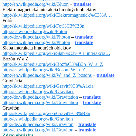
http://en.wikipedia.org/wiki/Gluon
–
translate
Elektromagnetická interakcia hmotných objektov
http://sk.wikipedia.org/wiki/Elektromagnetick%C3%A…
Fotón
http://sk.wikipedia.org/wiki/Fot%C3%B3n
http://cs.wikipedia.org/wiki/Foton
http://de.wikipedia.org/wiki/Photon
–
translate
http://en.wikipedia.org/wiki/Photon
–
translate
Slabá interakcia hmotných objektov
http://sk.wikipedia.org/wiki/Slab%C3%A1_interakcia…
Bozón W a Z
http://sk.wikipedia.org/wiki/Boz%C3%B3n_W_a_Z
http://cs.wikipedia.org/wiki/Boson_W_a_Z
http://en.wikipedia.org/wiki/W_and_Z_bosons
–
translate
Gravitácia
http://sk.wikipedia.org/wiki/Gravit%C3%A1cia
http://cs.wikipedia.org/wiki/Gravitace
http://de.wikipedia.org/wiki/Gravitation
–
translate
http://en.wikipedia.org/wiki/Gravitation
–
translate
Gravitón
http://sk.wikipedia.org/wiki/Gravit%C3%B3n
http://cs.wikipedia.org/wiki/Graviton
http://de.wikipedia.org/wiki/Graviton
–
translate
http://en.wikipedia.org/wiki/Graviton
–
translate
Zdroj obrázku