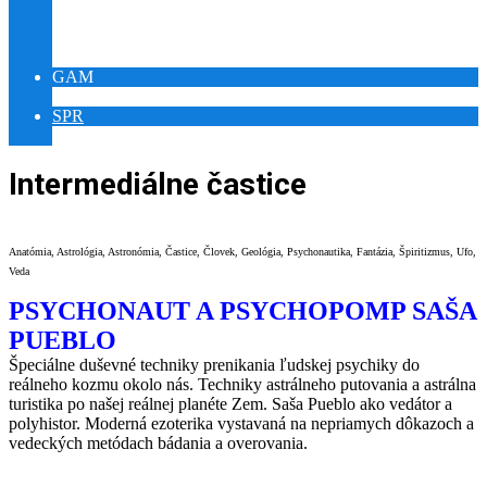
YOUTUBE RELAX PUEBLO
YOUTUBE ŠAMAN PUEBLO
VÝSTAVA SLNOVRAT
GAM
GAMES WORLD IQ
SPR
MEDITATION WORLD REIKI
Intermediálne častice
Anatómia, Astrológia, Astronómia, Častice, Človek, Geológia, Psychonautika, Fantázia, Špiritizmus, Ufo,
Veda
PSYCHONAUT A PSYCHOPOMP SAŠA
PUEBLO
Špeciálne duševné techniky prenikania ľudskej psychiky do
reálneho kozmu okolo nás. Techniky astrálneho putovania a astrálna
turistika po našej reálnej planéte Zem. Saša Pueblo ako vedátor a
polyhistor. Moderná ezoterika vystavaná na nepriamych dôkazoch a
vedeckých metódach bádania a overovania.