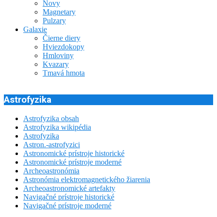
Novy
Magnetary
Pulzary
Galaxie
Čierne diery
Hviezdokopy
Hmloviny
Kvazary
Tmavá hmota
Astrofyzika
Astrofyzika obsah
Astrofyzika wikipédia
Astrofyzika
Astron.-astrofyzici
Astronomické prístroje historické
Astronomické prístroje moderné
Archeoastronómia
Astronómia elektromagnetického žiarenia
Archeoastronomické artefakty
Navigačné prístroje historické
Navigačné prístroje moderné