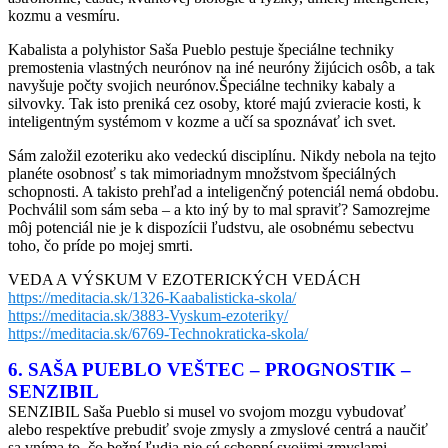
kozmu a vesmíru.
Kabalista a polyhistor Saša Pueblo pestuje špeciálne techniky
premostenia vlastných neurónov na iné neuróny žijúcich osôb, a tak
navyšuje počty svojich neurónov.Špeciálne techniky kabaly a
silvovky. Tak isto preniká cez osoby, ktoré majú zvieracie kosti, k
inteligentným systémom v kozme a učí sa spoznávať ich svet.
Sám založil ezoteriku ako vedeckú disciplínu. Nikdy nebola na tejto
planéte osobnosť s tak mimoriadnym množstvom špeciálných
schopnosti. A takisto prehľad a inteligenčný potenciál nemá obdobu.
Pochválil som sám seba – a kto iný by to mal spraviť? Samozrejme
môj potenciál nie je k dispozícii ľudstvu, ale osobnému sebectvu
toho, čo príde po mojej smrti.
VEDA A VÝSKUM V EZOTERICKÝCH VEDÁCH
https://meditacia.sk/1326-Kaabalisticka-skola/
https://meditacia.sk/3883-Vyskum-ezoteriky/
https://meditacia.sk/6769-Technokraticka-skola/
6. SAŠA PUEBLO VEŠTEC – PROGNOSTIK –
SENZIBIL
SENZIBIL Saša Pueblo si musel vo svojom mozgu vybudovať
alebo respektíve prebudiť svoje zmysly a zmyslové centrá a naučiť
sa vníma to, čo bežní ľudia nie sú schopní svojimi zmyslami