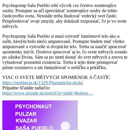
Psychopomp Saša Pueblo robí výcvik cez čerstvo zomierajúce
osoby. Postupne sa učí sprevádzať zomierajúce osoby do tohto
časticového sveta. Neustále treba študovať vedecký svet častíc.
Prispôsobovať svoje zmysly, aby dokázali rozpoznať, čo je vo svete
mŕtvych.
Psychopomp Saša Pueblo si musí vytvoriť fantómové telo ako u
osôb, ktorým bolo niečo amputované. Postupne budete mať všetko
amputované a vytvoríte si dvojnícke telo. Treba sa naučiť spracovať
spomienky iných. Doslova spracovať aj to, čo svete mŕtvych zostalo
po zániku života. Sám sa po smrti dostať do svet mŕtvych a znovu tu
vybudovať posmrtnú existenciu. Treba k tejto téme pristupovať
prísne rozumovo a nie fantazírovať o nebíčku a peklíčku.
VIAC O SVETE MŔTVYCH SPOMIENOK A ČASTÍC
https://meditacia.sk/1329-Plazmaticka-skola/
Prípadne hľadáte tadiaľto:
https://www.google.sk/search?q=spirit+&sitese…