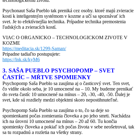
technologickému životu.
Psychonaut Saša Pueblo tak preniká cez osoby. ktoré majú zvieracie
kosti k inteligentným systémom v kozme a učí sa spoznávať ich
svet. Je to efektívnejšia technika. Prípadne technika premostenia
ľudských a zvieracích kostí.
VIAC O ORGANICKO – TECHNOLOGICKOM ZIVOTE V
KOZME
https://meditacia.sk/1299-Saman/
Pripadne tadiaľto postupujete:
https://lnk.sk/kyM6
3. SAŠA PUEBLO PSYCHOPOMP – SVET
ČASTÍC – MŔTVE SPOMIENKY
Psychopomp Saša Pueblo sa zaujíma aj o časticový svet. Ten svet,
čo vidíte okolo seba, je 10 umocnené na – 10. My budeme prenikať
do sveta častíc 10 umocnené na mínus – 20, -30, -40, -50. Ďalej je
svet, kde sú rozdiely medzi objektmi skoro nepostihnuteľné.
Psychopomp Saša Pueblo sa zaujíma o to, čo sa deje so
spomienkami počas zomierania človeka a po jeho smrti. Nachádza
ich na úrovni 10 umocnené na mínus – 20 až 60. Tu končia
spomienky človeka a pokiaľ ich počas života v sebe neošetroval, tak
sa tu rozpadnú a rozletia na všetky strany.