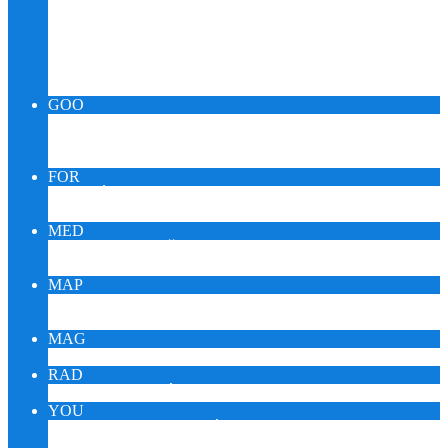
Relax Pueblo Skupina
SPIRIT OUIJA KARMA
BACHOVA RANNÁ ROSA
MeDICINMaN TRANZ – SHAMAN
KABaLa QUaNTuM – SILVA IQ
GOO
GOOMUSIC MONITOR
GOOMEDIC MONITOR
GOOENIGMA MONITOR
FOR
FÓRUM ZDRAVIA DARINA
FÓRUM KORONAVÍRUS
MED
KTO JE SAŠA PUEBLO?
MEDITÁCIA SAŠU PEUBLA
MAP
EZOTERICI NA MAPE
EZOTERICI A TURISTIKA
MAG
ESOTERIKA MAGNUM – CZ
RAD
ONLINE RÁDIO REIKI
YOU
YOUTUBE VIDEÁ DARINA
YOUTUBE ŠTÚDIO SAŠA