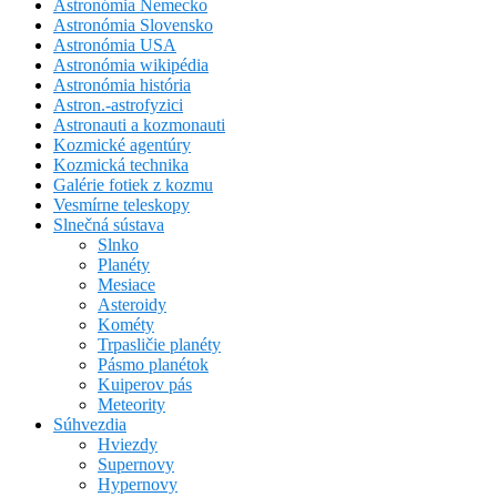
Astronómia Nemecko
Astronómia Slovensko
Astronómia USA
Astronómia wikipédia
Astronómia história
Astron.-astrofyzici
Astronauti a kozmonauti
Kozmické agentúry
Kozmická technika
Galérie fotiek z kozmu
Vesmírne teleskopy
Slnečná sústava
Slnko
Planéty
Mesiace
Asteroidy
Kométy
Trpasličie planéty
Pásmo planétok
Kuiperov pás
Meteority
Súhvezdia
Hviezdy
Supernovy
Hypernovy