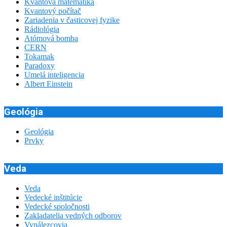
Kvantová matematika
Kvantový počítač
Zariadenia v časticovej fyzike
Rádiológia
Atómová bomba
CERN
Tokamak
Paradoxy
Umelá inteligencia
Albert Einstein
Geológia
Geológia
Prvky
Veda
Veda
Vedecké inštitúcie
Vedecké spoločnosti
Zakladatelia vedných odborov
Vynálezcovia