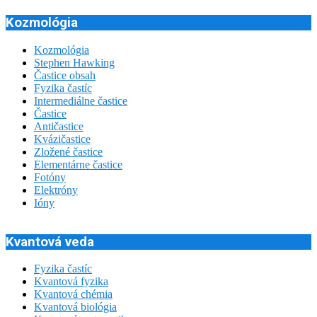
Kozmológia
Kozmológia
Stephen Hawking
Častice obsah
Fyzika častíc
Intermediálne častice
Častice
Antičastice
Kvázičastice
Zložené častice
Elementárne častice
Fotóny
Elektróny
Ióny
Kvantová veda
Fyzika častíc
Kvantová fyzika
Kvantová chémia
Kvantová biológia