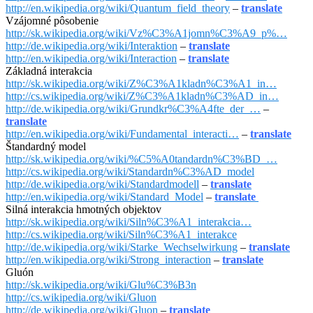
http://en.wikipedia.org/wiki/Quantum_field_theory
–
translate
Vzájomné pôsobenie
http://sk.wikipedia.org/wiki/Vz%C3%A1jomn%C3%A9_p%…
http://de.wikipedia.org/wiki/Interaktion
–
translate
http://en.wikipedia.org/wiki/Interaction
–
translate
Základná interakcia
http://sk.wikipedia.org/wiki/Z%C3%A1kladn%C3%A1_in…
http://cs.wikipedia.org/wiki/Z%C3%A1kladn%C3%AD_in…
http://de.wikipedia.org/wiki/Grundkr%C3%A4fte_der_…
–
translate
http://en.wikipedia.org/wiki/Fundamental_interacti…
–
translate
Štandardný model
http://sk.wikipedia.org/wiki/%C5%A0tandardn%C3%BD_…
http://cs.wikipedia.org/wiki/Standardn%C3%AD_model
http://de.wikipedia.org/wiki/Standardmodell
–
translate
http://en.wikipedia.org/wiki/Standard_Model
–
translate
Silná interakcia hmotných objektov
http://sk.wikipedia.org/wiki/Siln%C3%A1_interakcia…
http://cs.wikipedia.org/wiki/Siln%C3%A1_interakce
http://de.wikipedia.org/wiki/Starke_Wechselwirkung
–
translate
http://en.wikipedia.org/wiki/Strong_interaction
–
translate
Gluón
http://sk.wikipedia.org/wiki/Glu%C3%B3n
http://cs.wikipedia.org/wiki/Gluon
http://de.wikipedia.org/wiki/Gluon
–
translate