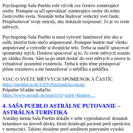
Psychopomp Saša Pueblo robí výcvik cez čerstvo zomierajúce
osoby. Postupne sa učí sprevádzať zomierajúce osoby do tohto
časticového sveta. Neustále treba študovať vedecký svet častíc.
Prispôsobovať svoje zmysly, aby dokázali rozpoznať, čo je vo svete
mŕtvych.
Psychopomp Saša Pueblo si musí vytvoriť fantómové telo ako u
osôb, ktorým bolo niečo amputované. Postupne budete mať všetko
amputované a vytvoríte si dvojnícke telo. Treba sa naučiť spracovať
spomienky iných. Doslova spracovať aj to, čo svete mŕtvych zostalo
po zániku života. Sám sa po smrti dostať do svet mŕtvych a znovu tu
vybudovať posmrtnú existenciu. Treba k tejto téme pristupovať
prísne rozumovo a nie fantazírovať o nebíčku a peklíčku.
VIAC O SVETE MŔTVYCH SPOMIENOK A ČASTÍC
https://meditacia.sk/1329-Plazmaticka-skola/
Prípadne hľadáte tadiaľto:
https://www.google.sk/search?q=spirit+&sitese…
4. SAŠA PUEBLO ASTRÁLNE PUTOVANIE –
ASTRÁLNA TURISTIKA
Astrálny turista Saša Pueblo dokáže v sebe vyprodukovať dostatok
ketamínov na úroveň dávky, ktorú dostávajú pacienti pred operáciou
v nemocnici. Takisto dosiahne pred astrálnym putovaním vysokú