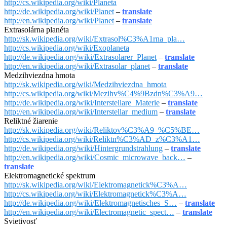
http://cs.wikipedia.org/wiki/Planeta
http://de.wikipedia.org/wiki/Planet
–
translate
http://en.wikipedia.org/wiki/Planet
–
translate
Extrasolárna planéta
http://sk.wikipedia.org/wiki/Extrasol%C3%A1rna_pla…
http://cs.wikipedia.org/wiki/Exoplaneta
http://de.wikipedia.org/wiki/Extrasolarer_Planet
–
translate
http://en.wikipedia.org/wiki/Extrasolar_planet
–
translate
Medzihviezdna hmota
http://sk.wikipedia.org/wiki/Medzihviezdna_hmota
http://cs.wikipedia.org/wiki/Mezihv%C4%9Bzdn%C3%A9…
http://de.wikipedia.org/wiki/Interstellare_Materie
–
translate
http://en.wikipedia.org/wiki/Interstellar_medium
–
translate
Reliktné žiarenie
http://sk.wikipedia.org/wiki/Reliktov%C3%A9_%C5%BE…
http://cs.wikipedia.org/wiki/Reliktn%C3%AD_z%C3%A1…
http://de.wikipedia.org/wiki/Hintergrundstrahlung
–
translate
http://en.wikipedia.org/wiki/Cosmic_microwave_back…
–
translate
Elektromagnetické spektrum
http://sk.wikipedia.org/wiki/Elektromagnetick%C3%A…
http://cs.wikipedia.org/wiki/Elektromagnetick%C3%A…
http://de.wikipedia.org/wiki/Elektromagnetisches_S…
–
translate
http://en.wikipedia.org/wiki/Electromagnetic_spect…
–
translate
Svietivosť