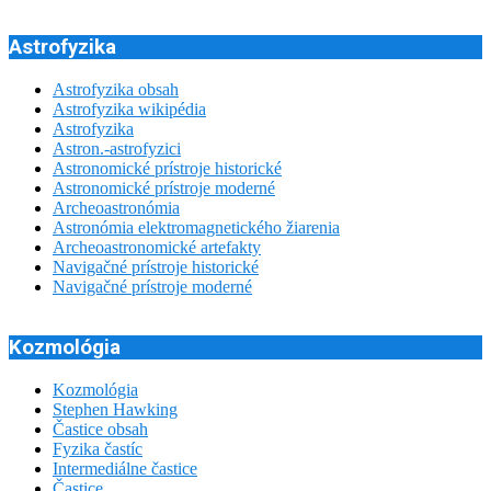
Astrofyzika
Astrofyzika obsah
Astrofyzika wikipédia
Astrofyzika
Astron.-astrofyzici
Astronomické prístroje historické
Astronomické prístroje moderné
Archeoastronómia
Astronómia elektromagnetického žiarenia
Archeoastronomické artefakty
Navigačné prístroje historické
Navigačné prístroje moderné
Kozmológia
Kozmológia
Stephen Hawking
Častice obsah
Fyzika častíc
Intermediálne častice
Častice