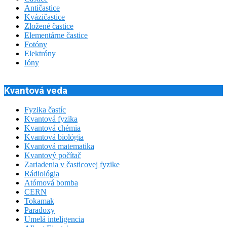
Antičastice
Kvázičastice
Zložené častice
Elementárne častice
Fotóny
Elektróny
Ióny
Kvantová veda
Fyzika častíc
Kvantová fyzika
Kvantová chémia
Kvantová biológia
Kvantová matematika
Kvantový počítač
Zariadenia v časticovej fyzike
Rádiológia
Atómová bomba
CERN
Tokamak
Paradoxy
Umelá inteligencia