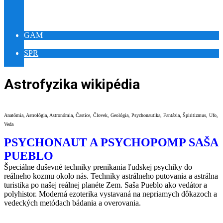
YOUTUBE RELAX PUEBLO
YOUTUBE ŠAMAN PUEBLO
VÝSTAVA SLNOVRAT
GAM
GAMES WORLD IQ
SPR
MEDITATION WORLD REIKI
Astrofyzika wikipédia
Anatómia, Astrológia, Astronómia, Častice, Človek, Geológia, Psychonautika, Fantázia, Špiritizmus, Ufo,
Veda
PSYCHONAUT A PSYCHOPOMP SAŠA
PUEBLO
Špeciálne duševné techniky prenikania ľudskej psychiky do
reálneho kozmu okolo nás. Techniky astrálneho putovania a astrálna
turistika po našej reálnej planéte Zem. Saša Pueblo ako vedátor a
polyhistor. Moderná ezoterika vystavaná na nepriamych dôkazoch a
vedeckých metódach bádania a overovania.