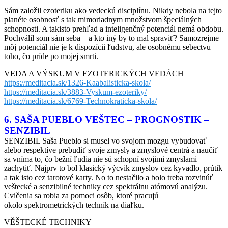
Sám založil ezoteriku ako vedeckú disciplínu. Nikdy nebola na tejto
planéte osobnosť s tak mimoriadnym množstvom špeciálných
schopnosti. A takisto prehľad a inteligenčný potenciál nemá obdobu.
Pochválil som sám seba – a kto iný by to mal spraviť? Samozrejme
môj potenciál nie je k dispozícii ľudstvu, ale osobnému sebectvu
toho, čo príde po mojej smrti.
VEDA A VÝSKUM V EZOTERICKÝCH VEDÁCH
https://meditacia.sk/1326-Kaabalisticka-skola/
https://meditacia.sk/3883-Vyskum-ezoteriky/
https://meditacia.sk/6769-Technokraticka-skola/
6. SAŠA PUEBLO VEŠTEC – PROGNOSTIK –
SENZIBIL
SENZIBIL Saša Pueblo si musel vo svojom mozgu vybudovať
alebo respektíve prebudiť svoje zmysly a zmyslové centrá a naučiť
sa vníma to, čo bežní ľudia nie sú schopní svojimi zmyslami
zachytiť. Najprv to bol klasický výcvik zmyslov cez kyvadlo, prútik
a tak isto cez tarotové karty. No to nestačilo a bolo treba rozvinúť
veštecké a senzibilné techniky cez spektrálnu atómovú analýzu.
Cvičenia sa robia za pomoci osôb, ktoré pracujú
okolo spektrometrických techník na diaľku.
VĚŠTECKÉ TECHNIKY