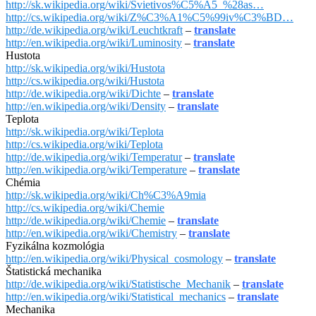
http://sk.wikipedia.org/wiki/Svietivos%C5%A5_%28as…
http://cs.wikipedia.org/wiki/Z%C3%A1%C5%99iv%C3%BD…
http://de.wikipedia.org/wiki/Leuchtkraft
–
translate
http://en.wikipedia.org/wiki/Luminosity
–
translate
Hustota
http://sk.wikipedia.org/wiki/Hustota
http://cs.wikipedia.org/wiki/Hustota
http://de.wikipedia.org/wiki/Dichte
–
translate
http://en.wikipedia.org/wiki/Density
–
translate
Teplota
http://sk.wikipedia.org/wiki/Teplota
http://cs.wikipedia.org/wiki/Teplota
http://de.wikipedia.org/wiki/Temperatur
–
translate
http://en.wikipedia.org/wiki/Temperature
–
translate
Chémia
http://sk.wikipedia.org/wiki/Ch%C3%A9mia
http://cs.wikipedia.org/wiki/Chemie
http://de.wikipedia.org/wiki/Chemie
–
translate
http://en.wikipedia.org/wiki/Chemistry
–
translate
Fyzikálna kozmológia
http://en.wikipedia.org/wiki/Physical_cosmology
–
translate
Štatistická mechanika
http://de.wikipedia.org/wiki/Statistische_Mechanik
–
translate
http://en.wikipedia.org/wiki/Statistical_mechanics
–
translate
Mechanika