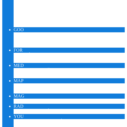
Relax Pueblo Skupina
SPIRIT OUIJA KARMA
BACHOVA RANNÁ ROSA
MeDICINMaN TRANZ – SHAMAN
KABaLa QUaNTuM – SILVA IQ
GOO
GOOMUSIC MONITOR
GOOMEDIC MONITOR
GOOENIGMA MONITOR
FOR
FÓRUM ZDRAVIA DARINA
FÓRUM KORONAVÍRUS
MED
KTO JE SAŠA PUEBLO?
MEDITÁCIA SAŠU PEUBLA
MAP
EZOTERICI NA MAPE
EZOTERICI A TURISTIKA
MAG
ESOTERIKA MAGNUM – CZ
RAD
ONLINE RÁDIO REIKI
YOU
YOUTUBE VIDEÁ DARINA
YOUTUBE ŠTÚDIO SAŠA