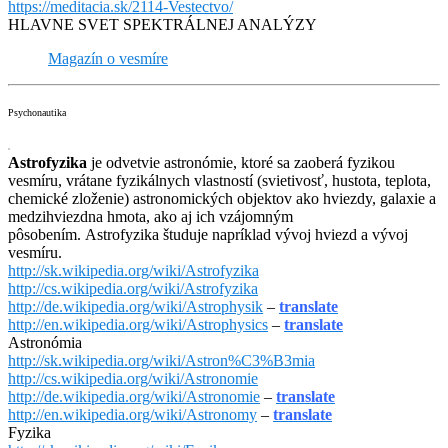
https://meditacia.sk/2114-Vestectvo/
HLAVNE SVET SPEKTRÁLNEJ ANALÝZY
Magazín o vesmíre
Psychonautika
Astrofyzika
je odvetvie astronómie, ktoré sa zaoberá fyzikou
vesmíru, vrátane fyzikálnych vlastností (svietivosť, hustota, teplota,
chemické zloženie) astronomických objektov ako hviezdy, galaxie a
medzihviezdna hmota, ako aj ich vzájomným
pôsobením. Astrofyzika študuje napríklad vývoj hviezd a vývoj
vesmíru.
http://sk.wikipedia.org/wiki/Astrofyzika
http://cs.wikipedia.org/wiki/Astrofyzika
http://de.wikipedia.org/wiki/Astrophysik
–
translate
http://en.wikipedia.org/wiki/Astrophysics
–
translate
Astronómia
http://sk.wikipedia.org/wiki/Astron%C3%B3mia
http://cs.wikipedia.org/wiki/Astronomie
http://de.wikipedia.org/wiki/Astronomie
–
translate
http://en.wikipedia.org/wiki/Astronomy
–
translate
Fyzika