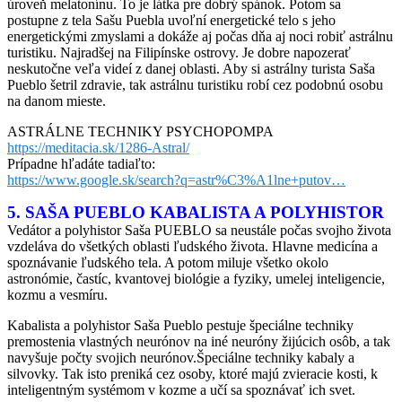
úroveň melatonínu. To je látka pre dobrý spánok. Potom sa
postupne z tela Sašu Puebla uvoľní energetické telo s jeho
energetickými zmyslami a dokáže aj počas dňa aj noci robiť astrálnu
turistiku. Najradšej na Filipínske ostrovy. Je dobre napozerať
neskutočne veľa videí z danej oblasti. Aby si astrálny turista Saša
Pueblo šetril zdravie, tak astrálnu turistiku robí cez podobnú osobu
na danom mieste.
ASTRÁLNE TECHNIKY PSYCHOPOMPA
https://meditacia.sk/1286-Astral/
Prípadne hľadáte tadiaľto:
https://www.google.sk/search?q=astr%C3%A1lne+putov…
5. SAŠA PUEBLO KABALISTA A POLYHISTOR
Vedátor a polyhistor Saša PUEBLO sa neustále počas svojho života
vzdeláva do všetkých oblasti ľudského života. Hlavne medicína a
spoznávanie ľudského tela. A potom miluje všetko okolo
astronómie, častíc, kvantovej biológie a fyziky, umelej inteligencie,
kozmu a vesmíru.
Kabalista a polyhistor Saša Pueblo pestuje špeciálne techniky
premostenia vlastných neurónov na iné neuróny žijúcich osôb, a tak
navyšuje počty svojich neurónov.Špeciálne techniky kabaly a
silvovky. Tak isto preniká cez osoby, ktoré majú zvieracie kosti, k
inteligentným systémom v kozme a učí sa spoznávať ich svet.