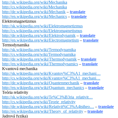
http://sk.wikipedia.org/wiki/Mechanika
http://cs.wikipedia.org/wiki/Mechanika
http://de.wikipedia.org/wiki/Mechanik
–
translate
http://en.wikipedia.org/wiki/Mechanics
–
translate
Elektromagnetizmus
http://sk.wikipedia.org/wiki/Elektromagnetizmus
http://cs.wikipedia.org/wiki/Elektromagnetismus
http://de.wikipedia.org/wiki/Elektrodynamik
–
translate
http://en.wikipedia.org/wiki/Electromagnetism
–
translate
Termodynamika
http://sk.wikipedia.org/wiki/Termodynamika
http://cs.wikipedia.org/wiki/Termodynamika
http://de.wikipedia.org/wiki/Thermodynamik
–
translate
http://en.wikipedia.org/wiki/Thermodynamics
–
translate
Kvantová mechanika
http://sk.wikipedia.org/wiki/Kvantov%C3%A1_mechani…
http://cs.wikipedia.org/wiki/Kvantov%C3%A1_mechani…
http://de.wikipedia.org/wiki/Quantenmechanik
–
translate
http://en.wikipedia.org/wiki/Quantum_mechanics
–
translate
Teória relativity
http://sk.wikipedia.org/wiki/Te%C3%B3ria_relativit…
http://cs.wikipedia.org/wiki/Teorie_relativity
http://de.wikipedia.org/wiki/Relativit%C3%A4tstheo…
–
translate
http://en.wikipedia.org/wiki/Theory_of_relativity
–
translate
Jadrová fyzika)