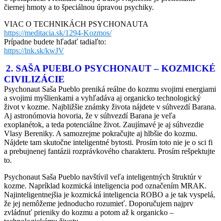
čiernej hmoty a to špeciálnou úpravou psychiky.
VIAC O TECHNIKÁCH PSYCHONAUTA
https://meditacia.sk/1294-Kozmos/
Prípadne budete hľadať tadiaľto:
https://lnk.sk/kwJV
2. SAŠA PUEBLO PSYCHONAUT – KOZMICKÉ
CIVILIZÁCIE
Psychonaut Saša Pueblo preniká reálne do kozmu svojimi energiami
a svojimi myšlienkami a vyhľadáva aj organicko technologický
život v kozme. Najbližšie známky života nájdete v súhvezdí Barana.
Aj astronómovia hovoria, že v súhvezdí Barana je veľa
exoplanétok, a teda potenciálne život. Zaujímavé je aj súhvezdie
Vlasy Bereniky. A samozrejme pokračujte aj hlbšie do kozmu.
Nájdete tam skutočne inteligentné bytosti. Prosím toto nie je o sci fi
a prebujnenej fantázii rozprávkového charakteru. Prosím rešpektujte
to.
Psychonaut Saša Pueblo navštívil veľa inteligentných štruktúr v
kozme. Napríklad kozmická inteligencia pod označením MRAK.
Najinteligentnejšia je kozmická inteligencia ROBO a je tak vyspelá,
že jej nemôžeme jednoducho rozumieť. Doporučujem najprv
zvládnuť prieniky do kozmu a potom až k organicko –