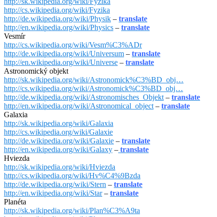
http://sk.wikipedia.org/wiki/Fyzika
http://cs.wikipedia.org/wiki/Fyzika
http://de.wikipedia.org/wiki/Physik
–
translate
http://en.wikipedia.org/wiki/Physics
–
translate
Vesmír
http://cs.wikipedia.org/wiki/Vesm%C3%ADr
http://de.wikipedia.org/wiki/Universum
–
translate
http://en.wikipedia.org/wiki/Universe
–
translate
Astronomický objekt
http://sk.wikipedia.org/wiki/Astronomick%C3%BD_obj…
http://cs.wikipedia.org/wiki/Astronomick%C3%BD_obj…
http://de.wikipedia.org/wiki/Astronomisches_Objekt
–
translate
http://en.wikipedia.org/wiki/Astronomical_object
–
translate
Galaxia
http://sk.wikipedia.org/wiki/Galaxia
http://cs.wikipedia.org/wiki/Galaxie
http://de.wikipedia.org/wiki/Galaxie
–
translate
http://en.wikipedia.org/wiki/Galaxy
–
translate
Hviezda
http://sk.wikipedia.org/wiki/Hviezda
http://cs.wikipedia.org/wiki/Hv%C4%9Bzda
http://de.wikipedia.org/wiki/Stern
–
translate
http://en.wikipedia.org/wiki/Star
–
translate
Planéta
http://sk.wikipedia.org/wiki/Plan%C3%A9ta