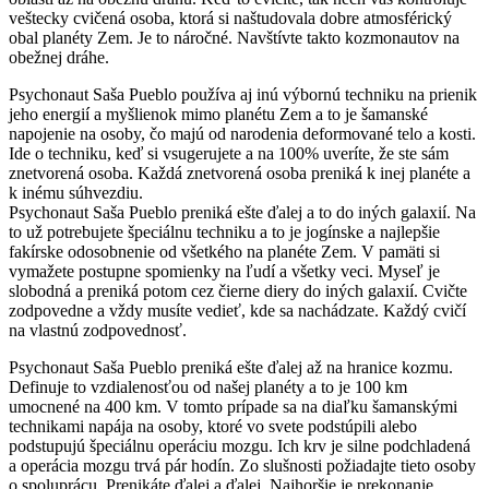
veštecky cvičená osoba, ktorá si naštudovala dobre atmosférický
obal planéty Zem. Je to náročné. Navštívte takto kozmonautov na
obežnej dráhe.
Psychonaut Saša Pueblo používa aj inú výbornú techniku na prienik
jeho energií a myšlienok mimo planétu Zem a to je šamanské
napojenie na osoby, čo majú od narodenia deformované telo a kosti.
Ide o techniku, keď si vsugerujete a na 100% uveríte, že ste sám
znetvorená osoba. Každá znetvorená osoba preniká k inej planéte a
k inému súhvezdiu.
Psychonaut Saša Pueblo preniká ešte ďalej a to do iných galaxií. Na
to už potrebujete špeciálnu techniku a to je jogínske a najlepšie
fakírske odosobnenie od všetkého na planéte Zem. V pamäti si
vymažete postupne spomienky na ľudí a všetky veci. Myseľ je
slobodná a preniká potom cez čierne diery do iných galaxií. Cvičte
zodpovedne a vždy musíte vedieť, kde sa nachádzate. Každý cvičí
na vlastnú zodpovednosť.
Psychonaut Saša Pueblo preniká ešte ďalej až na hranice kozmu.
Definuje to vzdialenosťou od našej planéty a to je 100 km
umocnené na 400 km. V tomto prípade sa na diaľku šamanskými
technikami napája na osoby, ktoré vo svete podstúpili alebo
podstupujú špeciálnu operáciu mozgu. Ich krv je silne podchladená
a operácia mozgu trvá pár hodín. Zo slušnosti požiadajte tieto osoby
o spoluprácu. Prenikáte ďalej a ďalej. Najhoršie je prekonanie