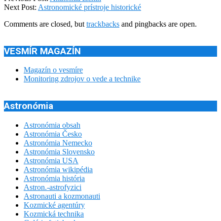
10-
Next Post:
Astronomické prístroje historické
04
Comments are closed, but
trackbacks
and pingbacks are open.
VESMÍR MAGAZÍN
Magazín o vesmíre
Monitoring zdrojov o vede a technike
Astronómia
Astronómia obsah
Astronómia Česko
Astronómia Nemecko
Astronómia Slovensko
Astronómia USA
Astronómia wikipédia
Astronómia história
Astron.-astrofyzici
Astronauti a kozmonauti
Kozmické agentúry
Kozmická technika