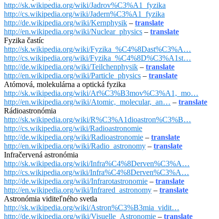
http://sk.wikipedia.org/wiki/Jadrov%C3%A1_fyzika
http://cs.wikipedia.org/wiki/Jadern%C3%A1_fyzika
http://de.wikipedia.org/wiki/Kernphysik
–
translate
http://en.wikipedia.org/wiki/Nuclear_physics
–
translate
Fyzika častíc
http://sk.wikipedia.org/wiki/Fyzika_%C4%8Dast%C3%A…
http://cs.wikipedia.org/wiki/Fyzika_%C4%8D%C3%A1st…
http://de.wikipedia.org/wiki/Teilchenphysik
–
translate
http://en.wikipedia.org/wiki/Particle_physics
–
translate
Atómová, molekulárna a optická fyzika
http://sk.wikipedia.org/wiki/At%C3%B3mov%C3%A1,_mo…
http://en.wikipedia.org/wiki/Atomic,_molecular,_an…
–
translate
Rádioastronómia
http://sk.wikipedia.org/wiki/R%C3%A1dioastron%C3%B…
http://cs.wikipedia.org/wiki/Radioastronomie
http://de.wikipedia.org/wiki/Radioastronomie
–
translate
http://en.wikipedia.org/wiki/Radio_astronomy
–
translate
Infračervená astronómia
http://sk.wikipedia.org/wiki/Infra%C4%8Derven%C3%A…
http://cs.wikipedia.org/wiki/Infra%C4%8Derven%C3%A…
http://de.wikipedia.org/wiki/Infrarotastronomie
–
translate
http://en.wikipedia.org/wiki/Infrared_astronomy
–
translate
Astronómia viditeľného svetla
http://sk.wikipedia.org/wiki/Astron%C3%B3mia_vidit…
http://de.wikipedia.org/wiki/Visuelle_Astronomie
–
translate