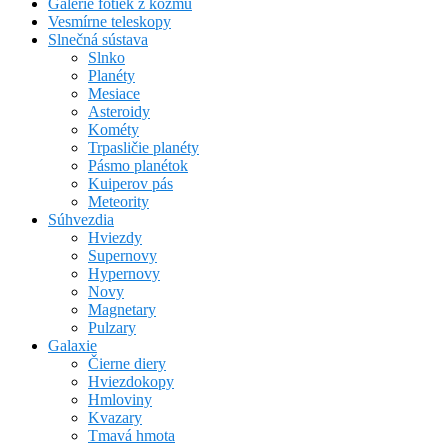
Galérie fotiek z kozmu
Vesmírne teleskopy
Slnečná sústava
Slnko
Planéty
Mesiace
Asteroidy
Kométy
Trpasličie planéty
Pásmo planétok
Kuiperov pás
Meteority
Súhvezdia
Hviezdy
Supernovy
Hypernovy
Novy
Magnetary
Pulzary
Galaxie
Čierne diery
Hviezdokopy
Hmloviny
Kvazary
Tmavá hmota