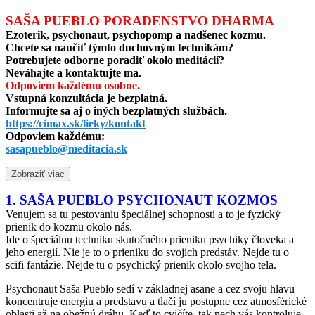
SAŠA PUEBLO PORADENSTVO DHARMA
Ezoterik, psychonaut, psychopomp a nadšenec kozmu.
Chcete sa naučiť týmto duchovným technikám?
Potrebujete odborne poradiť okolo meditácií?
Neváhajte a kontaktujte ma.
Odpoviem každému osobne.
Vstupná konzultácia je bezplatná.
Informujte sa aj o iných bezplatných službách.
https://cimax.sk/lieky/kontakt
Odpoviem každému:
sasapueblo@meditacia.sk
Zobraziť viac
1. SAŠA PUEBLO PSYCHONAUT KOZMOS
Venujem sa tu pestovaniu špeciálnej schopnosti a to je fyzický
prienik do kozmu okolo nás.
Ide o špeciálnu techniku skutočného prieniku psychiky človeka a
jeho energií. Nie je to o prieniku do svojich predstáv. Nejde tu o
scifi fantázie. Nejde tu o psychický prienik okolo svojho tela.
Psychonaut Saša Pueblo sedí v základnej asane a cez svoju hlavu
koncentruje energiu a predstavu a tlačí ju postupne cez atmosférické
oblasti až na obežnú dráhu. Keď to cvičíte, tak nech vás kontroluje