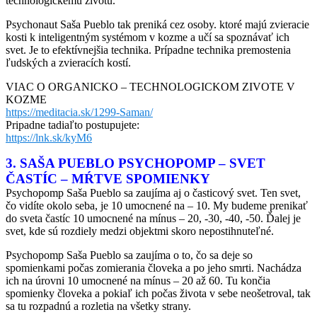
technologickému životu.
Psychonaut Saša Pueblo tak preniká cez osoby. ktoré majú zvieracie
kosti k inteligentným systémom v kozme a učí sa spoznávať ich
svet. Je to efektívnejšia technika. Prípadne technika premostenia
ľudských a zvieracích kostí.
VIAC O ORGANICKO – TECHNOLOGICKOM ZIVOTE V
KOZME
https://meditacia.sk/1299-Saman/
Pripadne tadiaľto postupujete:
https://lnk.sk/kyM6
3. SAŠA PUEBLO PSYCHOPOMP – SVET
ČASTÍC – MŔTVE SPOMIENKY
Psychopomp Saša Pueblo sa zaujíma aj o časticový svet. Ten svet,
čo vidíte okolo seba, je 10 umocnené na – 10. My budeme prenikať
do sveta častíc 10 umocnené na mínus – 20, -30, -40, -50. Ďalej je
svet, kde sú rozdiely medzi objektmi skoro nepostihnuteľné.
Psychopomp Saša Pueblo sa zaujíma o to, čo sa deje so
spomienkami počas zomierania človeka a po jeho smrti. Nachádza
ich na úrovni 10 umocnené na mínus – 20 až 60. Tu končia
spomienky človeka a pokiaľ ich počas života v sebe neošetroval, tak
sa tu rozpadnú a rozletia na všetky strany.