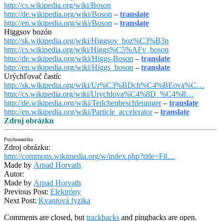
http://cs.wikipedia.org/wiki/Boson
http://de.wikipedia.org/wiki/Boson
–
translate
http://en.wikipedia.org/wiki/Boson
–
translate
Higgsov bozón
http://sk.wikipedia.org/wiki/Higgsov_boz%C3%B3n
http://cs.wikipedia.org/wiki/Higgs%C5%AFv_boson
http://de.wikipedia.org/wiki/Higgs-Boson
–
translate
http://en.wikipedia.org/wiki/Higgs_boson
–
translate
Urýchľovač častíc
http://sk.wikipedia.org/wiki/Ur%C3%BDch%C4%BEova%C…
http://cs.wikipedia.org/wiki/Urychlova%C4%8D_%C4%8…
http://de.wikipedia.org/wiki/Teilchenbeschleuniger
–
translate
http://en.wikipedia.org/wiki/Particle_accelerator
–
translate
Zdroj obrázku
Psychonautika
Zdroj obrázku:
http://commons.wikimedia.org/w/index.php?title=Fil…
Made by
Arpad Horvath
Autor:
Made by
Arpad Horvath
2012-
Previous Post:
Elektróny
11-
Next Post:
Kvantová fyzika
21
Comments are closed, but
trackbacks
and pingbacks are open.