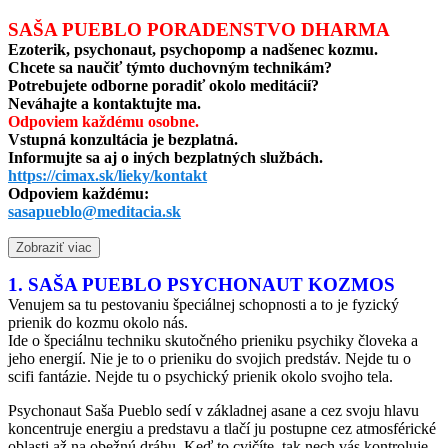
SAŠA PUEBLO PORADENSTVO DHARMA
Ezoterik, psychonaut, psychopomp a nadšenec kozmu.
Chcete sa naučiť týmto duchovným technikám?
Potrebujete odborne poradiť okolo meditácií?
Neváhajte a kontaktujte ma.
Odpoviem každému osobne.
Vstupná konzultácia je bezplatná.
Informujte sa aj o iných bezplatných službách.
https://cimax.sk/lieky/kontakt
Odpoviem každému:
sasapueblo@meditacia.sk
Zobraziť viac
1. SAŠA PUEBLO PSYCHONAUT KOZMOS
Venujem sa tu pestovaniu špeciálnej schopnosti a to je fyzický
prienik do kozmu okolo nás.
Ide o špeciálnu techniku skutočného prieniku psychiky človeka a
jeho energií. Nie je to o prieniku do svojich predstáv. Nejde tu o
scifi fantázie. Nejde tu o psychický prienik okolo svojho tela.
Psychonaut Saša Pueblo sedí v základnej asane a cez svoju hlavu
koncentruje energiu a predstavu a tlačí ju postupne cez atmosférické
oblasti až na obežnú dráhu. Keď to cvičíte, tak nech vás kontroluje