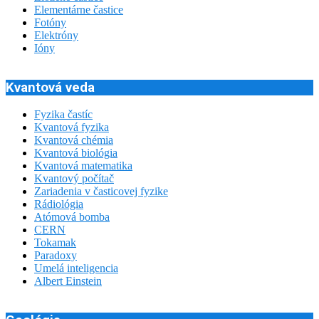
Elementárne častice
Fotóny
Elektróny
Ióny
Kvantová veda
Fyzika častíc
Kvantová fyzika
Kvantová chémia
Kvantová biológia
Kvantová matematika
Kvantový počítač
Zariadenia v časticovej fyzike
Rádiológia
Atómová bomba
CERN
Tokamak
Paradoxy
Umelá inteligencia
Albert Einstein