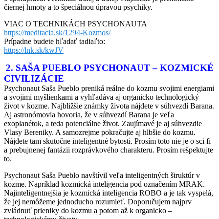
čiernej hmoty a to špeciálnou úpravou psychiky.
VIAC O TECHNIKÁCH PSYCHONAUTA
https://meditacia.sk/1294-Kozmos/
Prípadne budete hľadať tadiaľto:
https://lnk.sk/kwJV
2. SAŠA PUEBLO PSYCHONAUT – KOZMICKÉ
CIVILIZÁCIE
Psychonaut Saša Pueblo preniká reálne do kozmu svojimi energiami
a svojimi myšlienkami a vyhľadáva aj organicko technologický
život v kozme. Najbližšie známky života nájdete v súhvezdí Barana.
Aj astronómovia hovoria, že v súhvezdí Barana je veľa
exoplanétok, a teda potenciálne život. Zaujímavé je aj súhvezdie
Vlasy Bereniky. A samozrejme pokračujte aj hlbšie do kozmu.
Nájdete tam skutočne inteligentné bytosti. Prosím toto nie je o sci fi
a prebujnenej fantázii rozprávkového charakteru. Prosím rešpektujte
to.
Psychonaut Saša Pueblo navštívil veľa inteligentných štruktúr v
kozme. Napríklad kozmická inteligencia pod označením MRAK.
Najinteligentnejšia je kozmická inteligencia ROBO a je tak vyspelá,
že jej nemôžeme jednoducho rozumieť. Doporučujem najprv
zvládnuť prieniky do kozmu a potom až k organicko –