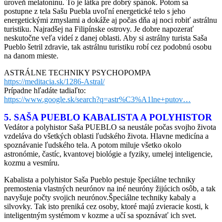
úroveň melatonínu. To je látka pre dobrý spánok. Potom sa
postupne z tela Sašu Puebla uvoľní energetické telo s jeho
energetickými zmyslami a dokáže aj počas dňa aj noci robiť astrálnu
turistiku. Najradšej na Filipínske ostrovy. Je dobre napozerať
neskutočne veľa videí z danej oblasti. Aby si astrálny turista Saša
Pueblo šetril zdravie, tak astrálnu turistiku robí cez podobnú osobu
na danom mieste.
ASTRÁLNE TECHNIKY PSYCHOPOMPA
https://meditacia.sk/1286-Astral/
Prípadne hľadáte tadiaľto:
https://www.google.sk/search?q=astr%C3%A1lne+putov…
5. SAŠA PUEBLO KABALISTA A POLYHISTOR
Vedátor a polyhistor Saša PUEBLO sa neustále počas svojho života
vzdeláva do všetkých oblasti ľudského života. Hlavne medicína a
spoznávanie ľudského tela. A potom miluje všetko okolo
astronómie, častíc, kvantovej biológie a fyziky, umelej inteligencie,
kozmu a vesmíru.
Kabalista a polyhistor Saša Pueblo pestuje špeciálne techniky
premostenia vlastných neurónov na iné neuróny žijúcich osôb, a tak
navyšuje počty svojich neurónov.Špeciálne techniky kabaly a
silvovky. Tak isto preniká cez osoby, ktoré majú zvieracie kosti, k
inteligentným systémom v kozme a učí sa spoznávať ich svet.