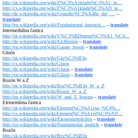
http://sk.wikipedia.org/wiki/Z%C3%A1kladn%C3%A1_in…
http://cs.wikipedia.org/wiki/Z%C3%A1kladn%C3%AD_in…
http://de.wikipedia.org/wiki/Grundkr%C3%A4fte_der_…
–
translate
http://en.wikipedia.org/wiki/Fundamental_interacti…
–
translate
Intermediálna častica
http://sk.wikipedia.org/wiki/V%C3%BDmenn%C3%A1_%C4…
http://de.wikipedia.org/wiki/Eichboson
–
translate
http://en.wikipedia.org/wiki/Gauge_boson
–
translate
Gluón
http://sk.wikipedia.org/wiki/Glu%C3%B3n
http://cs.wikipedia.org/wiki/Gluon
http://de.wikipedia.org/wiki/Gluon
–
translate
http://en.wikipedia.org/wiki/Gluon
–
translate
Bozón W a Z
http://sk.wikipedia.org/wiki/Boz%C3%B3n_W_a_Z
http://cs.wikipedia.org/wiki/Boson_W_a_Z
http://en.wikipedia.org/wiki/W_and_Z_bosons
–
translate
Elementárna častica
http://sk.wikipedia.org/wiki/Element%C3%A1rna_%C4%…
http://cs.wikipedia.org/wiki/Element%C3%A1rn%C3%AD…
http://de.wikipedia.org/wiki/Elementarteilchen
–
translate
http://en.wikipedia.org/wiki/Fundamental_particle
–
translate
Bozón
http://sk.wikipedia.org/wiki/Boz%C3%B3n