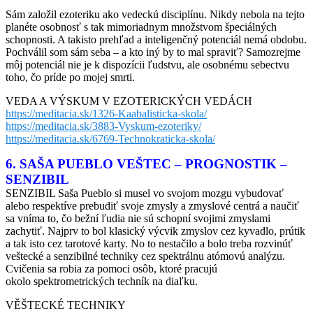
Sám založil ezoteriku ako vedeckú disciplínu. Nikdy nebola na tejto
planéte osobnosť s tak mimoriadnym množstvom špeciálných
schopnosti. A takisto prehľad a inteligenčný potenciál nemá obdobu.
Pochválil som sám seba – a kto iný by to mal spraviť? Samozrejme
môj potenciál nie je k dispozícii ľudstvu, ale osobnému sebectvu
toho, čo príde po mojej smrti.
VEDA A VÝSKUM V EZOTERICKÝCH VEDÁCH
https://meditacia.sk/1326-Kaabalisticka-skola/
https://meditacia.sk/3883-Vyskum-ezoteriky/
https://meditacia.sk/6769-Technokraticka-skola/
6. SAŠA PUEBLO VEŠTEC – PROGNOSTIK –
SENZIBIL
SENZIBIL Saša Pueblo si musel vo svojom mozgu vybudovať
alebo respektíve prebudiť svoje zmysly a zmyslové centrá a naučiť
sa vníma to, čo bežní ľudia nie sú schopní svojimi zmyslami
zachytiť. Najprv to bol klasický výcvik zmyslov cez kyvadlo, prútik
a tak isto cez tarotové karty. No to nestačilo a bolo treba rozvinúť
veštecké a senzibilné techniky cez spektrálnu atómovú analýzu.
Cvičenia sa robia za pomoci osôb, ktoré pracujú
okolo spektrometrických techník na diaľku.
VĚŠTECKÉ TECHNIKY