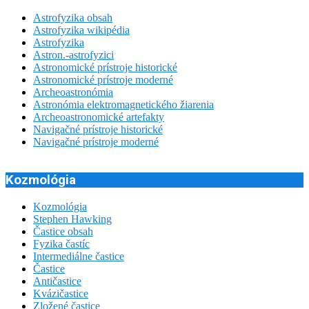
Astrofyzika obsah
Astrofyzika wikipédia
Astrofyzika
Astron.-astrofyzici
Astronomické prístroje historické
Astronomické prístroje moderné
Archeoastronómia
Astronómia elektromagnetického žiarenia
Archeoastronomické artefakty
Navigačné prístroje historické
Navigačné prístroje moderné
Kozmológia
Kozmológia
Stephen Hawking
Častice obsah
Fyzika častíc
Intermediálne častice
Častice
Antičastice
Kvázičastice
Zložené častice