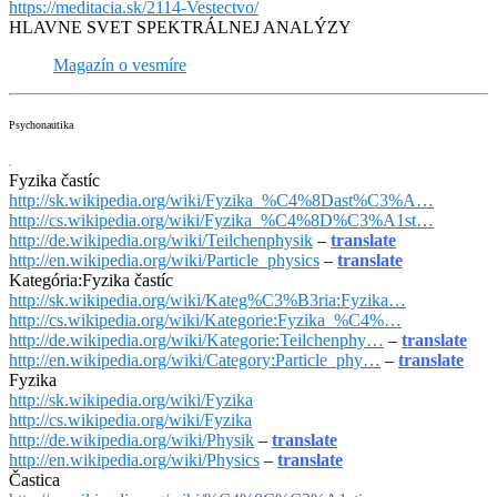
https://meditacia.sk/2114-Vestectvo/
HLAVNE SVET SPEKTRÁLNEJ ANALÝZY
Magazín o vesmíre
Psychonautika
Fyzika častíc
http://sk.wikipedia.org/wiki/Fyzika_%C4%8Dast%C3%A…
http://cs.wikipedia.org/wiki/Fyzika_%C4%8D%C3%A1st…
http://de.wikipedia.org/wiki/Teilchenphysik
–
translate
http://en.wikipedia.org/wiki/Particle_physics
–
translate
Kategória:Fyzika častíc
http://sk.wikipedia.org/wiki/Kateg%C3%B3ria:Fyzika…
http://cs.wikipedia.org/wiki/Kategorie:Fyzika_%C4%…
http://de.wikipedia.org/wiki/Kategorie:Teilchenphy…
–
translate
http://en.wikipedia.org/wiki/Category:Particle_phy…
–
translate
Fyzika
http://sk.wikipedia.org/wiki/Fyzika
http://cs.wikipedia.org/wiki/Fyzika
http://de.wikipedia.org/wiki/Physik
–
translate
http://en.wikipedia.org/wiki/Physics
–
translate
Častica