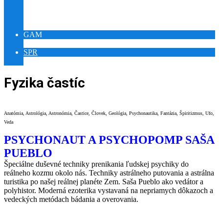
YOUTUBE RELAX PUEBLO
YOUTUBE ŠAMAN PUEBLO
VÝSTAVA SLNOVRAT
GAM
GAMES WORLD IQ
SPR
MEDITATION WORLD REIKI
Fyzika častíc
Anatómia, Astrológia, Astronómia, Častice, Človek, Geológia, Psychonautika, Fantázia, Špiritizmus, Ufo,
Veda
PSYCHONAUT A PSYCHOPOMP SAŠA
PUEBLO
Špeciálne duševné techniky prenikania ľudskej psychiky do
reálneho kozmu okolo nás. Techniky astrálneho putovania a astrálna
turistika po našej reálnej planéte Zem. Saša Pueblo ako vedátor a
polyhistor. Moderná ezoterika vystavaná na nepriamych dôkazoch a
vedeckých metódach bádania a overovania.