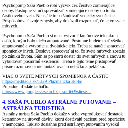
Psychopomp Saša Pueblo robí výcvik cez čerstvo zomierajúce
osoby. Postupne sa učí sprevádzať zomierajúce osoby do tohto
časticového sveta. Neustále treba študovať vedecký svet častíc.
Prispôsobovať svoje zmysly, aby dokázali rozpoznať, čo je vo svete
mŕtvych.
Psychopomp Saša Pueblo si musí vytvoriť fantómové telo ako u
osôb, ktorým bolo niečo amputované. Postupne budete mať všetko
amputované a vytvoríte si dvojnícke telo. Treba sa naučiť spracovať
spomienky iných. Doslova spracovať aj to, čo svete mŕtvych zostalo
po zániku života. Sám sa po smrti dostať do svet mŕtvych a znovu tu
vybudovať posmrtnú existenciu. Treba k tejto téme pristupovať
prísne rozumovo a nie fantazírovať o nebíčku a peklíčku.
VIAC O SVETE MŔTVYCH SPOMIENOK A ČASTÍC
https://meditacia.sk/1329-Plazmaticka-skola/
Prípadne hľadáte tadiaľto:
https://www.google.sk/search?q=spirit+&sitese…
4. SAŠA PUEBLO ASTRÁLNE PUTOVANIE –
ASTRÁLNA TURISTIKA
Astrálny turista Saša Pueblo dokáže v sebe vyprodukovať dostatok
ketamínov na úroveň dávky, ktorú dostávajú pacienti pred operáciou
v nemocnici. Takisto dosiahne pred astrálnym putovaním vysokú