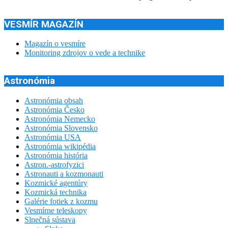
VESMÍR MAGAZÍN
Magazín o vesmíre
Monitoring zdrojov o vede a technike
Astronómia
Astronómia obsah
Astronómia Česko
Astronómia Nemecko
Astronómia Slovensko
Astronómia USA
Astronómia wikipédia
Astronómia história
Astron.-astrofyzici
Astronauti a kozmonauti
Kozmické agentúry
Kozmická technika
Galérie fotiek z kozmu
Vesmírne teleskopy
Slnečná sústava