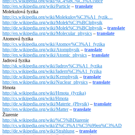
http://cs.wikipedia.org/wiki/%C4%8C%C3%A1stice
http://en.wikipedia.org/wiki/Particle
–
translate
Molekulová fyzika
http://cs.wikipedia.org/wiki/Molekulov%C3%A1_fyzik…
http://de.wikipedia.org/wiki/Molek%C3%BClphysik
http://de.wikipedia.org/wiki/Molek%C3%BClphysik
–
translate
http://en.wikipedia.org/wiki/Molecular_physics
–
translate
Atomová fyzika
http://cs.wikipedia.org/wiki/Atomov%C3%A1_fyzika
http://de.wikipedia.org/wiki/Atomphysik
–
translate
http://en.wikipedia.org/wiki/Atomic_physics
–
translate
Jadrová fyzika
http://sk.wikipedia.org/wiki/Jadrov%C3%A1_fyzika
http://cs.wikipedia.org/wiki/Jadern%C3%A1_fyzika
http://de.wikipedia.org/wiki/Kernphysik
–
translate
http://en.wikipedia.org/wiki/Nuclear_physics
–
translate
Hmota
http://sk.wikipedia.org/wiki/Hmota_(fyzika)
http://cs.wikipedia.org/wiki/Hmota
http://de.wikipedia.org/wiki/Materie_(Physik)
–
translate
http://en.wikipedia.org/wiki/Matter
–
translate
Žiarenie
http://sk.wikipedia.org/wiki/%C5%BDiarenie
http://cs.wikipedia.org/wiki/Z%C3%A1%C5%99en%C3%AD
http://de.wikipedia.org/wiki/Strahlung
–
translate