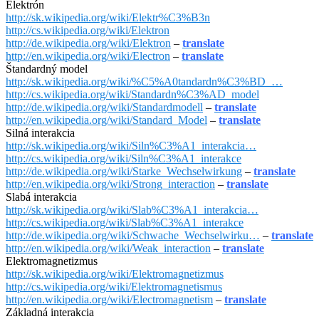
Elektrón
http://sk.wikipedia.org/wiki/Elektr%C3%B3n
http://cs.wikipedia.org/wiki/Elektron
http://de.wikipedia.org/wiki/Elektron
–
translate
http://en.wikipedia.org/wiki/Electron
–
translate
Štandardný model
http://sk.wikipedia.org/wiki/%C5%A0tandardn%C3%BD_…
http://cs.wikipedia.org/wiki/Standardn%C3%AD_model
http://de.wikipedia.org/wiki/Standardmodell
–
translate
http://en.wikipedia.org/wiki/Standard_Model
–
translate
Silná interakcia
http://sk.wikipedia.org/wiki/Siln%C3%A1_interakcia…
http://cs.wikipedia.org/wiki/Siln%C3%A1_interakce
http://de.wikipedia.org/wiki/Starke_Wechselwirkung
–
translate
http://en.wikipedia.org/wiki/Strong_interaction
–
translate
Slabá interakcia
http://sk.wikipedia.org/wiki/Slab%C3%A1_interakcia…
http://cs.wikipedia.org/wiki/Slab%C3%A1_interakce
http://de.wikipedia.org/wiki/Schwache_Wechselwirku…
–
translate
http://en.wikipedia.org/wiki/Weak_interaction
–
translate
Elektromagnetizmus
http://sk.wikipedia.org/wiki/Elektromagnetizmus
http://cs.wikipedia.org/wiki/Elektromagnetismus
http://en.wikipedia.org/wiki/Electromagnetism
–
translate
Základná interakcia