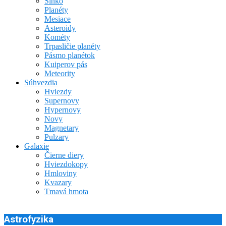
Slnko
Planéty
Mesiace
Asteroidy
Kométy
Trpasličie planéty
Pásmo planétok
Kuiperov pás
Meteority
Súhvezdia
Hviezdy
Supernovy
Hypernovy
Novy
Magnetary
Pulzary
Galaxie
Čierne diery
Hviezdokopy
Hmloviny
Kvazary
Tmavá hmota
Astrofyzika