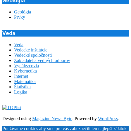
Geológia
Geológia
Prvky
Veda
Veda
Vedecké inštitúcie
Vedecké spoločnosti
Zakladatelia vedných odborov
Vynálezcovia
Kybernetika
Internet
Matematika
Štatistika
Logika
Designed using
Magazine News Byte
. Powered by
WordPress
.
Používame cookies aby sme pre vás zabezpečili ten najlepší zážitok