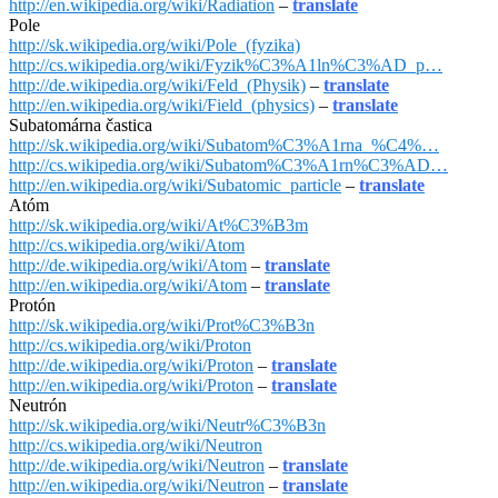
http://en.wikipedia.org/wiki/Radiation
–
translate
Pole
http://sk.wikipedia.org/wiki/Pole_(fyzika)
http://cs.wikipedia.org/wiki/Fyzik%C3%A1ln%C3%AD_p…
http://de.wikipedia.org/wiki/Feld_(Physik)
–
translate
http://en.wikipedia.org/wiki/Field_(physics)
–
translate
Subatomárna častica
http://sk.wikipedia.org/wiki/Subatom%C3%A1rna_%C4%…
http://cs.wikipedia.org/wiki/Subatom%C3%A1rn%C3%AD…
http://en.wikipedia.org/wiki/Subatomic_particle
–
translate
Atóm
http://sk.wikipedia.org/wiki/At%C3%B3m
http://cs.wikipedia.org/wiki/Atom
http://de.wikipedia.org/wiki/Atom
–
translate
http://en.wikipedia.org/wiki/Atom
–
translate
Protón
http://sk.wikipedia.org/wiki/Prot%C3%B3n
http://cs.wikipedia.org/wiki/Proton
http://de.wikipedia.org/wiki/Proton
–
translate
http://en.wikipedia.org/wiki/Proton
–
translate
Neutrón
http://sk.wikipedia.org/wiki/Neutr%C3%B3n
http://cs.wikipedia.org/wiki/Neutron
http://de.wikipedia.org/wiki/Neutron
–
translate
http://en.wikipedia.org/wiki/Neutron
–
translate