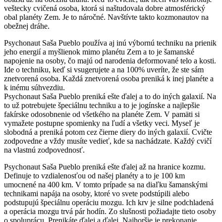
veštecky cvičená osoba, ktorá si naštudovala dobre atmosférický
obal planéty Zem. Je to náročné. Navštívte takto kozmonautov na
obežnej dráhe.
Psychonaut Saša Pueblo používa aj inú výbornú techniku na prienik
jeho energií a myšlienok mimo planétu Zem a to je šamanské
napojenie na osoby, čo majú od narodenia deformované telo a kosti.
Ide o techniku, keď si vsugerujete a na 100% uveríte, že ste sám
znetvorená osoba. Každá znetvorená osoba preniká k inej planéte a
k inému súhvezdiu.
Psychonaut Saša Pueblo preniká ešte ďalej a to do iných galaxií. Na
to už potrebujete špeciálnu techniku a to je jogínske a najlepšie
fakírske odosobnenie od všetkého na planéte Zem. V pamäti si
vymažete postupne spomienky na ľudí a všetky veci. Myseľ je
slobodná a preniká potom cez čierne diery do iných galaxií. Cvičte
zodpovedne a vždy musíte vedieť, kde sa nachádzate. Každý cvičí
na vlastnú zodpovednosť.
Psychonaut Saša Pueblo preniká ešte ďalej až na hranice kozmu.
Definuje to vzdialenosťou od našej planéty a to je 100 km
umocnené na 400 km. V tomto prípade sa na diaľku šamanskými
technikami napája na osoby, ktoré vo svete podstúpili alebo
podstupujú špeciálnu operáciu mozgu. Ich krv je silne podchladená
a operácia mozgu trvá pár hodín. Zo slušnosti požiadajte tieto osoby
o spoluprácu. Prenikáte ďalej a ďalej. Najhoršie je prekonanie