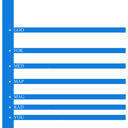
Relax Pueblo Skupina
SPIRIT OUIJA KARMA
BACHOVA RANNÁ ROSA
MeDICINMaN TRANZ – SHAMAN
KABaLa QUaNTuM – SILVA IQ
GOO
GOOMUSIC MONITOR
GOOMEDIC MONITOR
GOOENIGMA MONITOR
FOR
FÓRUM ZDRAVIA DARINA
FÓRUM KORONAVÍRUS
MED
KTO JE SAŠA PUEBLO?
MEDITÁCIA SAŠU PEUBLA
MAP
EZOTERICI NA MAPE
EZOTERICI A TURISTIKA
MAG
ESOTERIKA MAGNUM – CZ
RAD
ONLINE RÁDIO REIKI
YOU
YOUTUBE VIDEÁ DARINA
YOUTUBE ŠTÚDIO SAŠA