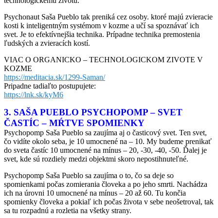
technologickému životu.
Psychonaut Saša Pueblo tak preniká cez osoby. ktoré majú zvieracie
kosti k inteligentným systémom v kozme a učí sa spoznávať ich
svet. Je to efektívnejšia technika. Prípadne technika premostenia
ľudských a zvieracích kostí.
VIAC O ORGANICKO – TECHNOLOGICKOM ZIVOTE V
KOZME
https://meditacia.sk/1299-Saman/
Pripadne tadiaľto postupujete:
https://lnk.sk/kyM6
3. SAŠA PUEBLO PSYCHOPOMP – SVET
ČASTÍC – MŔTVE SPOMIENKY
Psychopomp Saša Pueblo sa zaujíma aj o časticový svet. Ten svet,
čo vidíte okolo seba, je 10 umocnené na – 10. My budeme prenikať
do sveta častíc 10 umocnené na mínus – 20, -30, -40, -50. Ďalej je
svet, kde sú rozdiely medzi objektmi skoro nepostihnuteľné.
Psychopomp Saša Pueblo sa zaujíma o to, čo sa deje so
spomienkami počas zomierania človeka a po jeho smrti. Nachádza
ich na úrovni 10 umocnené na mínus – 20 až 60. Tu končia
spomienky človeka a pokiaľ ich počas života v sebe neošetroval, tak
sa tu rozpadnú a rozletia na všetky strany.