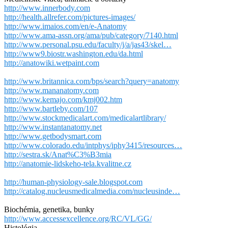
http://www.innerbody.com
http://health.allrefer.com/pictures-images/
http://www.imaios.com/en/e-Anatomy
http://www.ama-assn.org/ama/pub/category/7140.html
http://www.personal.psu.edu/faculty/j/a/jas43/skel…
http://www9.biostr.washington.edu/da.html
http://anatowiki.wetpaint.com
http://www.britannica.com/bps/search?query=anatomy
http://www.mananatomy.com
http://www.kemajo.com/kmj002.htm
http://www.bartleby.com/107
http://www.stockmedicalart.com/medicalartlibrary/
http://www.instantanatomy.net
http://www.getbodysmart.com
http://www.colorado.edu/intphys/iphy3415/resources…
http://sestra.sk/Anat%C3%B3mia
http://anatomie-lidskeho-tela.kvalitne.cz
http://human-physiology-sale.blogspot.com
http://catalog.nucleusmedicalmedia.com/nucleusinde…
Biochémia, genetika, bunky
http://www.accessexcellence.org/RC/VL/GG/
Histológia