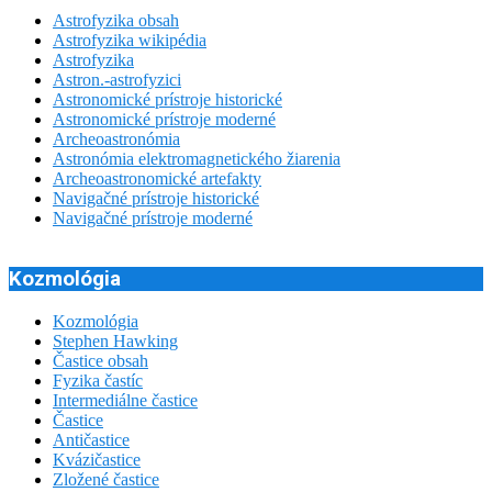
Astrofyzika obsah
Astrofyzika wikipédia
Astrofyzika
Astron.-astrofyzici
Astronomické prístroje historické
Astronomické prístroje moderné
Archeoastronómia
Astronómia elektromagnetického žiarenia
Archeoastronomické artefakty
Navigačné prístroje historické
Navigačné prístroje moderné
Kozmológia
Kozmológia
Stephen Hawking
Častice obsah
Fyzika častíc
Intermediálne častice
Častice
Antičastice
Kvázičastice
Zložené častice