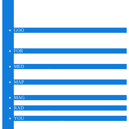
Relax Pueblo Skupina
SPIRIT OUIJA KARMA
BACHOVA RANNÁ ROSA
MeDICINMaN TRANZ – SHAMAN
KABaLa QUaNTuM – SILVA IQ
GOO
GOOMUSIC MONITOR
GOOMEDIC MONITOR
GOOENIGMA MONITOR
FOR
FÓRUM ZDRAVIA DARINA
FÓRUM KORONAVÍRUS
MED
KTO JE SAŠA PUEBLO?
MEDITÁCIA SAŠU PEUBLA
MAP
EZOTERICI NA MAPE
EZOTERICI A TURISTIKA
MAG
ESOTERIKA MAGNUM – CZ
RAD
ONLINE RÁDIO REIKI
YOU
YOUTUBE VIDEÁ DARINA
YOUTUBE ŠTÚDIO SAŠA