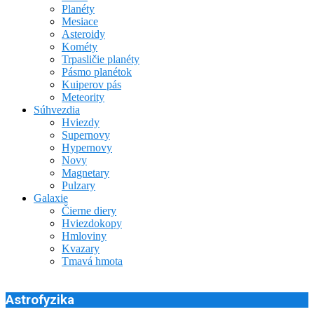
Planéty
Mesiace
Asteroidy
Kométy
Trpasličie planéty
Pásmo planétok
Kuiperov pás
Meteority
Súhvezdia
Hviezdy
Supernovy
Hypernovy
Novy
Magnetary
Pulzary
Galaxie
Čierne diery
Hviezdokopy
Hmloviny
Kvazary
Tmavá hmota
Astrofyzika