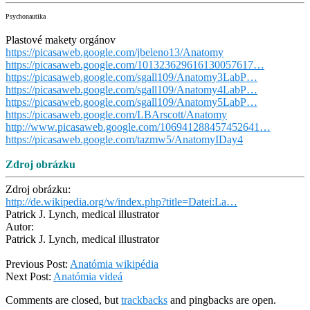
Psychonautika
Plastové makety orgánov
https://picasaweb.google.com/jbeleno13/Anatomy
https://picasaweb.google.com/101323629616130057617…
https://picasaweb.google.com/sgall109/Anatomy3LabP…
https://picasaweb.google.com/sgall109/Anatomy4LabP…
https://picasaweb.google.com/sgall109/Anatomy5LabP…
https://picasaweb.google.com/LBArscott/Anatomy
http://www.picasaweb.google.com/106941288457452641…
https://picasaweb.google.com/tazmw5/AnatomyIDay4
Zdroj obrázku
Zdroj obrázku:
http://de.wikipedia.org/w/index.php?title=Datei:La…
Patrick J. Lynch, medical illustrator
Autor:
Patrick J. Lynch, medical illustrator
2012-
Previous Post:
Anatómia wikipédia
09-
Next Post:
Anatómia videá
07
Comments are closed, but
trackbacks
and pingbacks are open.