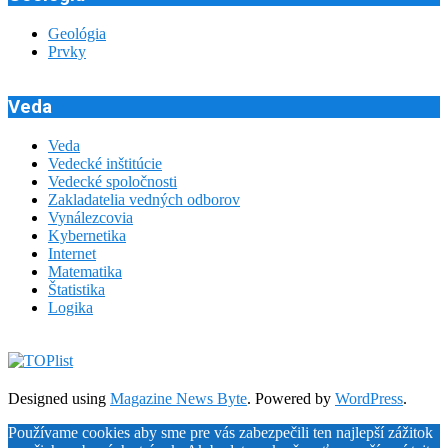
Geológia
Prvky
Veda
Veda
Vedecké inštitúcie
Vedecké spoločnosti
Zakladatelia vedných odborov
Vynálezcovia
Kybernetika
Internet
Matematika
Štatistika
Logika
Designed using
Magazine News Byte
. Powered by
WordPress
.
Používame cookies aby sme pre vás zabezpečili ten najlepší zážitok