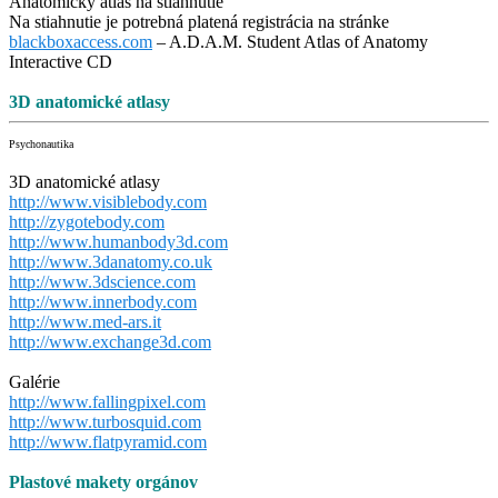
Anatomický atlas na stiahnutie
Na stiahnutie je potrebná platená registrácia na stránke
blackboxaccess.com
– A.D.A.M. Student Atlas of Anatomy
Interactive CD
3D anatomické atlasy
Psychonautika
3D anatomické atlasy
http://www.visiblebody.com
http://zygotebody.com
http://www.humanbody3d.com
http://www.3danatomy.co.uk
http://www.3dscience.com
http://www.innerbody.com
http://www.med-ars.it
http://www.exchange3d.com
Galérie
http://www.fallingpixel.com
http://www.turbosquid.com
http://www.flatpyramid.com
Plastové makety orgánov