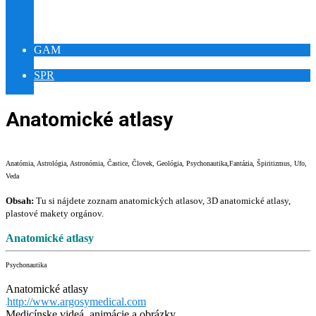
YOUTUBE RELAX PUEBLO
YOUTUBE ŠAMAN PUEBLO
VÝSTAVA SLNOVRAT
GAM
GAMES WORLD IQ
SPR
MEDITATION WORLD REIKI
Anatomické atlasy
Anatómia, Astrológia, Astronómia, Častice, Človek, Geológia, Psychonautika,Fantázia, Špiritizmus, Ufo,
Veda
Obsah:
Tu si nájdete zoznam anatomických atlasov, 3D anatomické atlasy,
plastové makety orgánov.
Anatomické atlasy
Psychonautika
Anatomické atlasy
http://www.argosymedical.com
Medicínske videá, animácie a obrázky