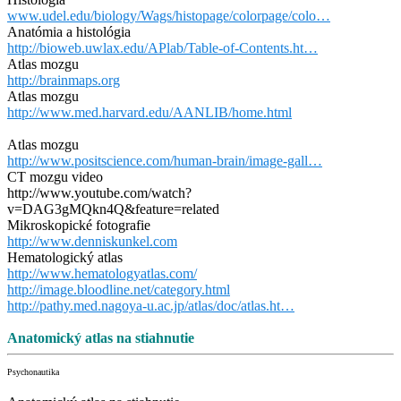
www.udel.edu/biology/Wags/histopage/colorpage/colo…
Anatómia a histológia
http://bioweb.uwlax.edu/APlab/Table-of-Contents.ht…
Atlas mozgu
http://brainmaps.org
Atlas mozgu
http://www.med.harvard.edu/AANLIB/home.html
Atlas mozgu
http://www.positscience.com/human-brain/image-gall…
CT mozgu video
http://www.youtube.com/watch?
v=DAG3gMQkn4Q&feature=related
Mikroskopické fotografie
http://www.denniskunkel.com
Hematologický atlas
http://www.hematologyatlas.com/
http://image.bloodline.net/category.html
http://pathy.med.nagoya-u.ac.jp/atlas/doc/atlas.ht…
Anatomický atlas na stiahnutie
Psychonautika