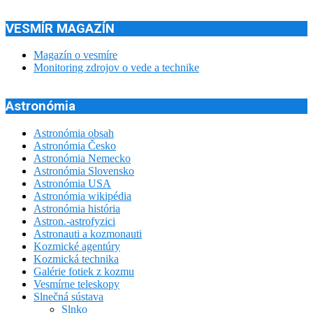
VESMÍR MAGAZÍN
Magazín o vesmíre
Monitoring zdrojov o vede a technike
Astronómia
Astronómia obsah
Astronómia Česko
Astronómia Nemecko
Astronómia Slovensko
Astronómia USA
Astronómia wikipédia
Astronómia história
Astron.-astrofyzici
Astronauti a kozmonauti
Kozmické agentúry
Kozmická technika
Galérie fotiek z kozmu
Vesmírne teleskopy
Slnečná sústava
Slnko