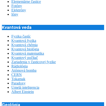
Elementárne častice
Fotóny
Elektróny
Ióny
Kvantová veda
Fyzika častíc
Kvantová fyzika
Kvantová chémia
Kvantová biológia
Kvantová matematika
Kvantový počítač
Zariadenia v časticovej fyzike
Rádiológia
Atómová bomba
CERN
Tokamak
Paradoxy
Umelá inteligencia
Albert Einstein
Geológia